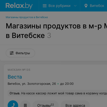
Все рубрики
Витебск
Магазины продуктов в Витебске
Магазины продуктов в м-р
в Витебске
3
Фильтры
МАГАЗИН №135
Веста
Витебск, ул. Золотогорская, 26
до 20:00
Отзыв
.
На кассе кассир ложит мой товар сама в корзину когда я стала его доставать что бы разложить по пакетам молоко п
22
Отзывы
Все адреса