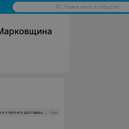
Поиск мест и событий
 Марковщина
отекло меня обхамили и конечно товар не поменяли
Еще