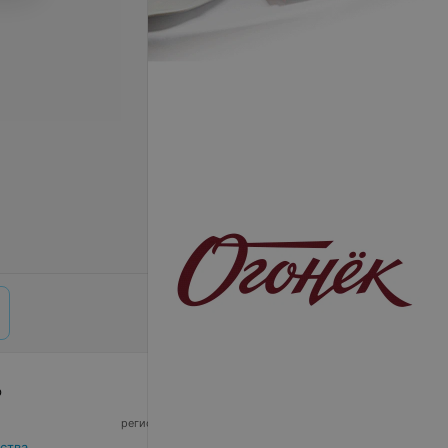
р
© 2026 ООО «Артокс Лаб», УНП 191700409,
регистрирующий орган - Минский горисполком
|
220012, Республика Беларусь, г. Минск,
ства