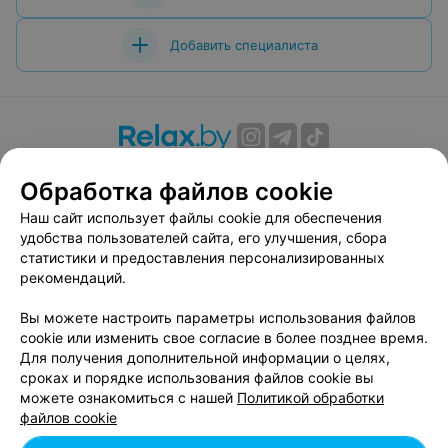
Добавить специалиста
О проекте
Новости проекта
Размещение рекламы
Обработка файлов cookie
Вакансии
Публичный договор
Способы оплаты
Наш сайт использует файлы cookie для обеспечения
Публичный договор по использованию сервиса
удобства пользователей сайта, его улучшения, сбора
«Афиша»
статистики и предоставления персонализированных
Пользовательское соглашение
рекомендаций.
Написать в поддержку
Вы можете настроить параметры использования файлов
Связаться по вопросам сотрудничества
cookie или изменить свое согласие в более позднее время.
Написать руководителю relax.by
Для получения дополнительной информации о целях,
сроках и порядке использования файлов cookie вы
Персональные настройки cookie
можете ознакомиться с нашей
Политикой обработки
Обработка персональных данных
файлов cookie