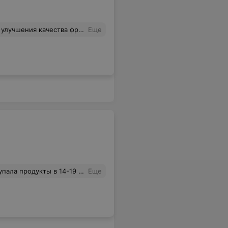
емя купить Лепельский пломбир 1 кг, что характерно всей продуктовой торговой сети Новополоцка. С уважением
Еще
ко выхожу, а тут подвезли и какое же разочарование я получила. Сделала снимки, но они в мобильнике и я не знаю номер вашего вайбера, чтобы их туда отправить.
Еще