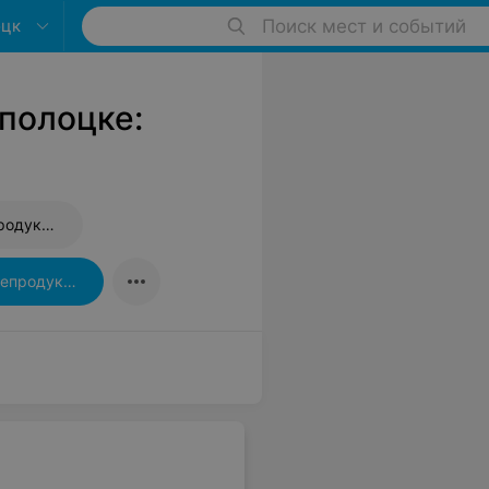
оцк
Поиск мест и событий
полоцке:
Магазины алкогольной продукции
Магазины рыбы и морепродуктов