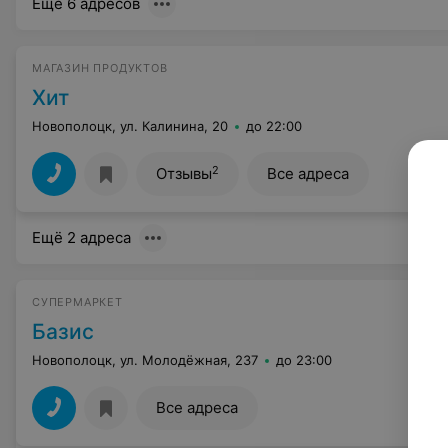
Ещё 6 адресов
МАГАЗИН ПРОДУКТОВ
Хит
Новополоцк, ул. Калинина, 20
до 22:00
2
Отзывы
Все адреса
Ещё 2 адреса
СУПЕРМАРКЕТ
Базис
Новополоцк, ул. Молодёжная, 237
до 23:00
Все адреса