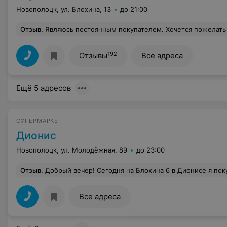
Новополоцк, ул. Блохина, 13
до 21:00
Отзыв
.
Являюсь постоянным покупателем. Хочется пожелать улучшения качества фруктов, а также восстановление ассортимента творога. Интересует 5% творог 375-400 г, желательно Славянские традиции, Бабушкина Крынка Деревенский. Нет возможности последнее вр
192
Отзывы
Все адреса
Ещё 5 адресов
СУПЕРМАРКЕТ
Дионис
Новополоцк, ул. Молодёжная, 89
до 23:00
Отзыв
.
Добрый вечер! Сегодня на Блохина 6 в Дионисе я покупала продукты в 14-19 часов. Сейчас решила перекусить, открыв пудинг молочный, а он оказался с плесенью.Очень не приятно было это видеть, потом открыла кефир Твоя кружка, он был, как шампанское, все залил, бродит уже. Хотя срок хранения еще не истек и в одном и другом случае. Я инвалид второй группы, на улицу ред
Все адреса