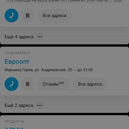
1.72 приходя на кассу узнаю что сумма их 3.44. Как это
Еще
понимать... И практически весь товар не соответствует
ценникам. Наведите порядок в ТЦ "Трио"
Все адреса
Ещё 4 адреса
СУПЕРМАРКЕТ
Евроопт
Марьина Горка, ул. Андреевская, 20
до 21:00
192
Отзывы
Все адреса
Ещё 2 адреса
ПРОДУКТЫ