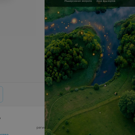
р
© 2026 ООО «Артокс Лаб», УНП 191700409,
регистрирующий орган - Минский горисполком
|
220012, Республика Беларусь, г. Минск,
ства