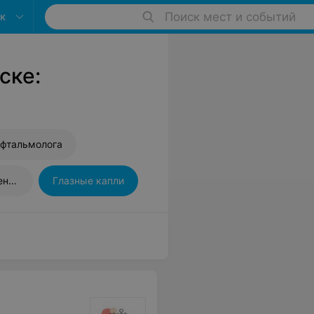
к
Поиск мест и событий
ске:
офтальмолога
Очки для восстановления зрения
Глазные капли