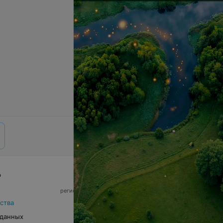
р
© 2026 ООО «Артокс Лаб», УНП 191700409,
регистрирующий орган - Минский горисполком
|
220012, Республика Беларусь, г. Минск,
ства
улица Толбухина, 2, пом. 16 | info@relax.by
 данных