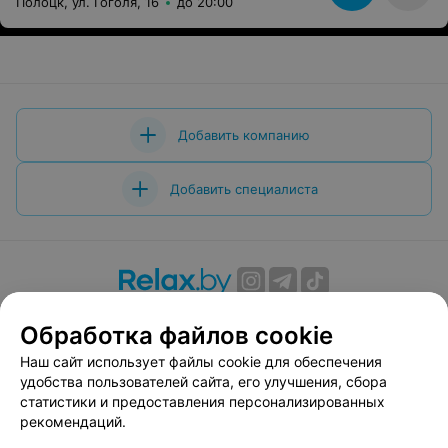
Полоцк, ул. Гоголя, 16
до 20:00
Добавить компанию
Добавить специалиста
О проекте
Новости проекта
Размещение рекламы
Обработка файлов cookie
Вакансии
Публичный договор
Способы оплаты
Наш сайт использует файлы cookie для обеспечения
Публичный договор по использованию сервиса
удобства пользователей сайта, его улучшения, сбора
«Афиша»
статистики и предоставления персонализированных
Пользовательское соглашение
рекомендаций.
Написать в поддержку