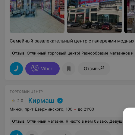
Семейный развлекательный центр с галереями модных
Отзыв
.
Отличный торговый центр! Разнообразие магазинов и ассортимента в них радуют! Много интересных развлечений, хороший фудкорт! В данном
21
Viber
Отзывы
ТОРГОВЫЙ ЦЕНТР
Кирмаш
2.0
Минск, пр-т Дзержинского, 100
до 21:00
Отзыв
.
Отличный магазин. Я часто в нём бываю. Девушки консультанты в отделе косметики всегда помогут подобрать товар. Я вчера покупала тональный крем и продавец помогла п