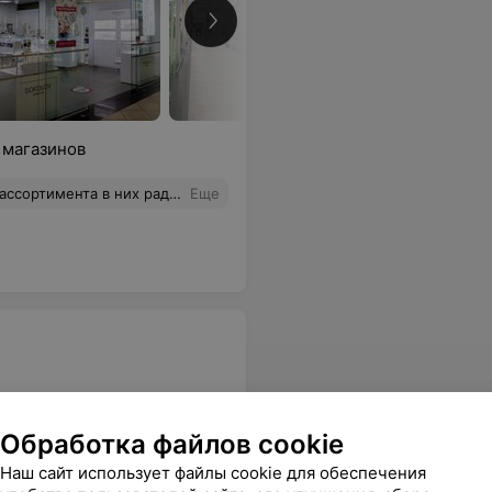
 магазинов
 торговом центре можно найти всё необходимое. Рекомендую!
Еще
Обработка файлов cookie
одобрать тон к моему лицу. Спасибо большое за профессиональный совет.
Еще
Наш сайт использует файлы cookie для обеспечения