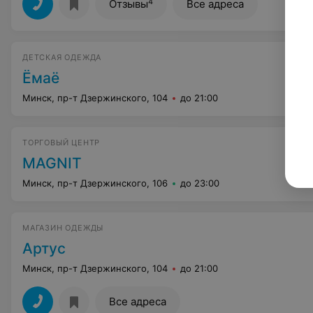
4
Отзывы
Все адреса
ДЕТСКАЯ ОДЕЖДА
Ёмаё
Минск, пр-т Дзержинского, 104
до 21:00
ТОРГОВЫЙ ЦЕНТР
МAGNIT
Минск, пр-т Дзержинского, 106
до 23:00
МАГАЗИН ОДЕЖДЫ
Артус
Минск, пр-т Дзержинского, 104
до 21:00
Все адреса