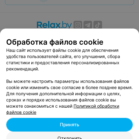
О проекте
Новости проекта
Размещение рекламы
Обработка файлов cookie
Вакансии
Публичный договор
Способы оплаты
Наш сайт использует файлы cookie для обеспечения
Публичный договор по использованию сервиса
удобства пользователей сайта, его улучшения, сбора
«Афиша»
статистики и предоставления персонализированных
Пользовательское соглашение
рекомендаций.
Написать в поддержку
Вы можете настроить параметры использования файлов
Связаться по вопросам сотрудничества
cookie или изменить свое согласие в более позднее время.
Написать руководителю relax.by
Для получения дополнительной информации о целях,
сроках и порядке использования файлов cookie вы
Персональные настройки cookie
можете ознакомиться с нашей
Политикой обработки
Обработка персональных данных
файлов cookie
Принять
© 2026 ООО «Артокс Лаб», УНП 191700409, регистрирующий орган -
Отклонить