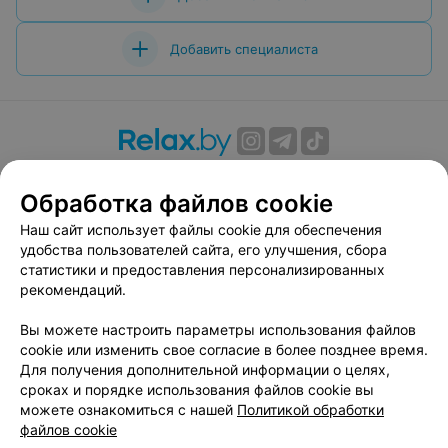
Добавить специалиста
О проекте
Новости проекта
Размещение рекламы
Обработка файлов cookie
Вакансии
Публичный договор
Способы оплаты
Публичный договор по использованию сервиса
Наш сайт использует файлы cookie для обеспечения
«Афиша»
удобства пользователей сайта, его улучшения, сбора
статистики и предоставления персонализированных
Пользовательское соглашение
рекомендаций.
Написать в поддержку
Вы можете настроить параметры использования файлов
Связаться по вопросам сотрудничества
cookie или изменить свое согласие в более позднее время.
Написать руководителю relax.by
Для получения дополнительной информации о целях,
Персональные настройки cookie
сроках и порядке использования файлов cookie вы
можете ознакомиться с нашей
Политикой обработки
Обработка персональных данных
файлов cookie