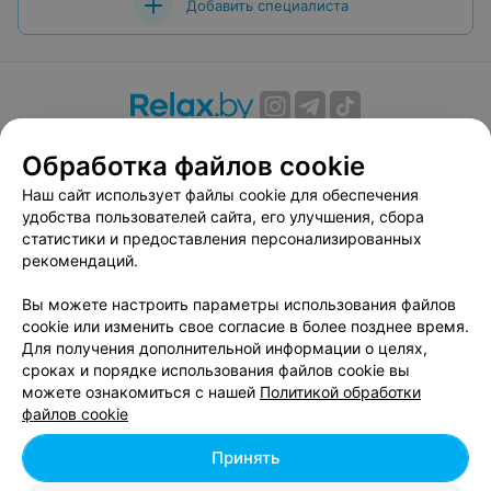
Добавить специалиста
О проекте
Новости проекта
Размещение рекламы
Обработка файлов cookie
Вакансии
Публичный договор
Способы оплаты
Наш сайт использует файлы cookie для обеспечения
Публичный договор по использованию сервиса
удобства пользователей сайта, его улучшения, сбора
«Афиша»
статистики и предоставления персонализированных
Пользовательское соглашение
рекомендаций.
Написать в поддержку
Вы можете настроить параметры использования файлов
Связаться по вопросам сотрудничества
cookie или изменить свое согласие в более позднее время.
Написать руководителю relax.by
Для получения дополнительной информации о целях,
сроках и порядке использования файлов cookie вы
Персональные настройки cookie
можете ознакомиться с нашей
Политикой обработки
Обработка персональных данных
файлов cookie
Принять
© 2026 ООО «Артокс Лаб», УНП 191700409, регистрирующий орган -