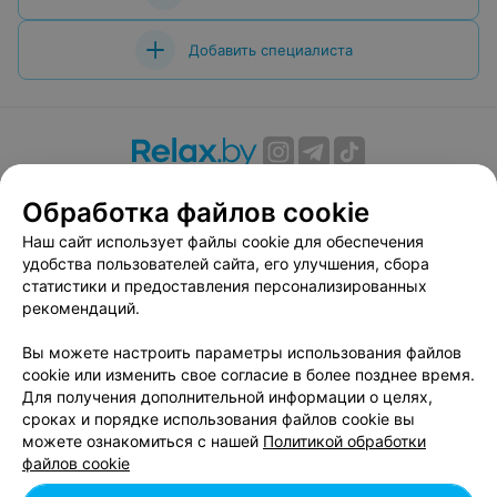
Добавить специалиста
О проекте
Новости проекта
Размещение рекламы
Обработка файлов cookie
Вакансии
Публичный договор
Способы оплаты
Наш сайт использует файлы cookie для обеспечения
Публичный договор по использованию сервиса
удобства пользователей сайта, его улучшения, сбора
«Афиша»
статистики и предоставления персонализированных
Пользовательское соглашение
рекомендаций.
Написать в поддержку
Вы можете настроить параметры использования файлов
Связаться по вопросам сотрудничества
cookie или изменить свое согласие в более позднее время.
Написать руководителю relax.by
Для получения дополнительной информации о целях,
сроках и порядке использования файлов cookie вы
Персональные настройки cookie
можете ознакомиться с нашей
Политикой обработки
Обработка персональных данных
файлов cookie