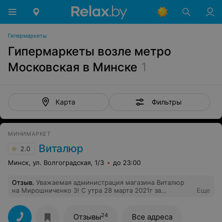
Гипермаркеты
Гипермаркеты возле метро
Московская в Минске
1
Фильтры
Карта
МИНИМАРКЕТ
Виталюр
2.0
Минск, ул. Волгоградская, 1/3
до 23:00
Отзыв
.
Уважаемая администрация магазина Виталюр
на Мирошниченко 3! С утра 28 марта 2021г за
Еще
магазином были выставлены контейнеры, которые
производят сильный шум ревущего мотора, шум не
замолкает. Когда это прекратится?
24
Отзывы
Все адреса