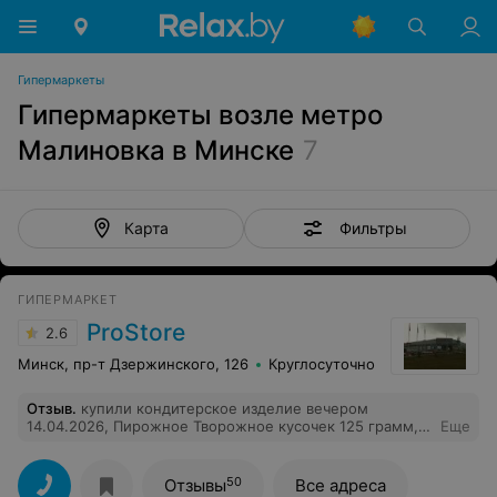
Гипермаркеты
Гипермаркеты возле метро
Малиновка в Минске
7
Фильтры
Карта
ГИПЕРМАРКЕТ
ProStore
2.6
Минск, пр-т Дзержинского, 126
Круглосуточно
Отзыв
.
купили кондитерское изделие вечером
14.04.2026, Пирожное Творожное кусочек 125 грамм,
Еще
оказался с плесенью
50
Отзывы
Все адреса