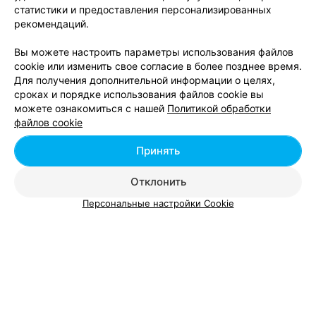
Вам будет интересно
статистики и предоставления персонализированных
рекомендаций.
Гипермаркеты возле метро Михалово в Минске
Вы можете настроить параметры использования файлов
cookie или изменить свое согласие в более позднее время.
Для получения дополнительной информации о целях,
Гипермаркеты возле метро Могилевская в
сроках и порядке использования файлов cookie вы
Минске
можете ознакомиться с нашей
Политикой обработки
файлов cookie
Гипермаркеты возле метро Молодежная в
Принять
Минске
Отклонить
Персональные настройки Cookie
Добавить компанию
Добавить специалиста