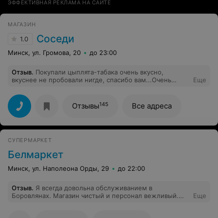
ЭФФЕКТИВНАЯ РЕКЛАМА НА САЙТЕ
МАГАЗИН
Соседи
1.0
Минск, ул. Громова, 20
до 23:00
Отзыв
.
Покупали цыплята-табака очень вкусно,
вкуснее не пробовали нигде, спасибо вам...Очень
Еще
хочется поблагодарить повара и продавца за
великолепное обслуживание.И вообще,Уважаемое
руководство, пожалуйста, отметьте сотрудников.А в
145
Отзывы
Все адреса
колбасном отделе стоит продавец женщина очень
хорошо посоветует продукцию, такого я пока не
встречала нигде, единственное что хотелось бы чтобы
в каждом отделе стояли продавцы, а то их жалко их
СУПЕРМАРКЕТ
так, как они бегают из одного отдела в другой.
Белмаркет
Минск, ул. Наполеона Орды, 29
до 22:00
Отзыв
.
Я всегда довольна обслуживанием в
Боровлянах. Магазин чистый и персонал вежливый.
Еще
Отдельная благодарность Ольге, всегда готова помочь
в поиске товара.