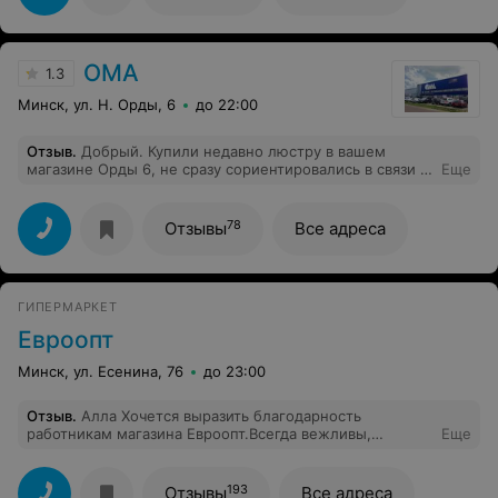
ОМА
1.3
Минск, ул. Н. Орды, 6
до 22:00
Отзыв
.
Добрый. Купили недавно люстру в вашем
магазине Орды 6, не сразу сориентировались в связи с
Еще
ремонтом , нам девочки на инфоцентре подсказали
куда идти . Продавец помог выбрать и подсказал какой
из вариантов лучше . Конечно покупателей много,
78
Отзывы
Все адреса
даже перебивали и встревали в разговор (видно
продавец был с железными нервами ), все сделал
обслужил. Спасибо за человеческий подход .
ГИПЕРМАРКЕТ
Евроопт
Минск, ул. Есенина, 76
до 23:00
Отзыв
.
Алла Хочется выразить благодарность
работникам магазина Евроопт.Всегда вежливы,
Еще
помогут в выборе товара. Приятно совершать покупки
в магазине. Хочется отметить Елену, Марию Ивановну
(мясной отдел), кассиров Ольгу, Елену, Анну, ст.
193
Отзывы
Все адреса