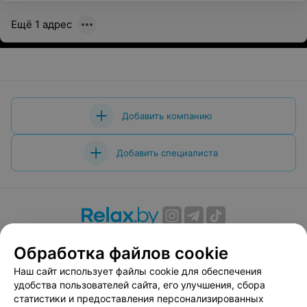
Ещё 1 адрес
Добавить компанию
Добавить специалиста
О проекте
Новости проекта
Размещение рекламы
Обработка файлов cookie
Вакансии
Публичный договор
Способы оплаты
Наш сайт использует файлы cookie для обеспечения
Публичный договор по использованию сервиса
удобства пользователей сайта, его улучшения, сбора
«Афиша»
статистики и предоставления персонализированных