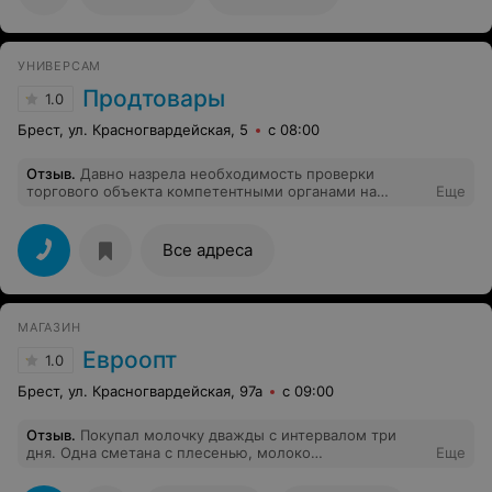
УНИВЕРСАМ
Продтовары
1.0
Брест, ул. Красногвардейская, 5
с 08:00
Отзыв
.
Давно назрела необходимость проверки
торгового объекта компетентными органами на
Еще
предмет обмана покупателей. В частности ценники на
молочные продукты одни, при расчёте на кассе, цена
совсем другая и это не единичный случай. Мной лично
Все адреса
указывалось на это администратору, но ничего не
поменялось.
МАГАЗИН
Евроопт
1.0
Брест, ул. Красногвардейская, 97а
с 09:00
Отзыв
.
Покупал молочку дважды с интервалом три
дня. Одна сметана с плесенью, молоко
Еще
пастеризованное «Минская марка» 3,2%, прокисшее.