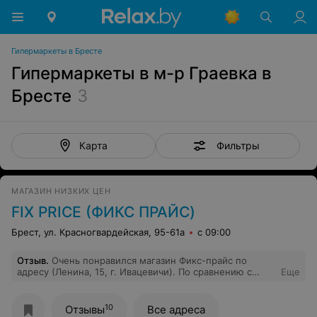
Гипермаркеты в Бресте
Гипермаркеты в м-р Граевка в
Бресте
3
Фильтры
Карта
МАГАЗИН НИЗКИХ ЦЕН
FIX PRICE (ФИКС ПРАЙС)
Брест, ул. Красногвардейская, 95-61а
с 09:00
Отзыв
.
Очень понравился магазин Фикс-прайс по
адресу (Ленина, 15, г. Ивацевичи). По сравнению с
Еще
магазинами этой сети а Минске - большой
ассортимент товара. Аккуратная выкладка. Были
приятно удивлены.
10
Отзывы
Все адреса