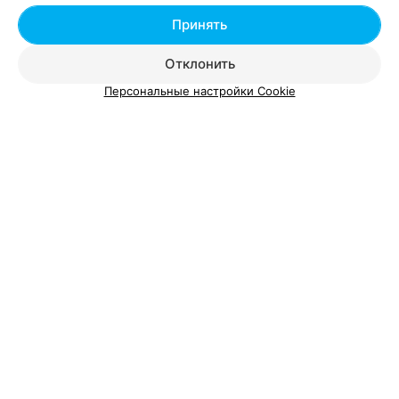
Добавить специалиста
Принять
Отклонить
Персональные настройки Cookie
О проекте
Новости проекта
Размещение рекламы
Вакансии
Публичный договор
Способы оплаты
Публичный договор по использованию сервиса
«Афиша»
Пользовательское соглашение
Написать в поддержку
Связаться по вопросам сотрудничества
Написать руководителю relax.by
Персональные настройки cookie
Обработка персональных данных