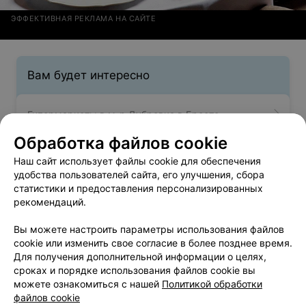
ЭФФЕКТИВНАЯ РЕКЛАМА НА САЙТЕ
Вам будет интересно
Гипермаркеты в м-р Дубровка в Бресте
Обработка файлов cookie
Гипермаркеты в м-р Киевка в Бресте
Наш сайт использует файлы cookie для обеспечения
удобства пользователей сайта, его улучшения, сбора
статистики и предоставления персонализированных
Гипермаркеты в м-р Ковалево в Бресте
рекомендаций.
Вы можете настроить параметры использования файлов
cookie или изменить свое согласие в более позднее время.
Для получения дополнительной информации о целях,
сроках и порядке использования файлов cookie вы
можете ознакомиться с нашей
Политикой обработки
Добавить компанию
файлов cookie