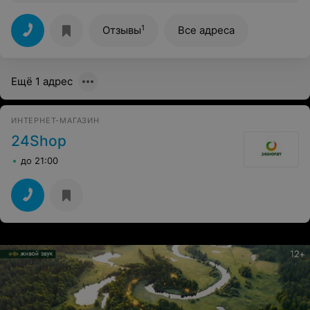
сказали 30 дней, были очень удивлены, когда
позвонили через две недели и сказали, что Ваш диван
готов. Хорошее обслуживание а магазине. Большое
1
Отзывы
Все адреса
спасибо продавцу Алине, которая приняла заказ по
телефону, а так помогла в выборе ткани. Удачных Вам
продаж и хороших клиентов.
Ещё 1 адрес
ИНТЕРНЕТ-МАГАЗИН
24Shop
до 21:00