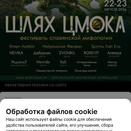
ЭФФЕКТИВНАЯ РЕКЛАМА НА САЙТЕ
МАГАЗИН
ЭЛЕКТРОСИЛА
Обработка файлов cookie
Пинск, ул. Центральная, 44а
до 20:00
Наш сайт использует файлы cookie для обеспечения
удобства пользователей сайта, его улучшения, сбора
49
Отзывы
Все адреса
статистики и предоставления персонализированных