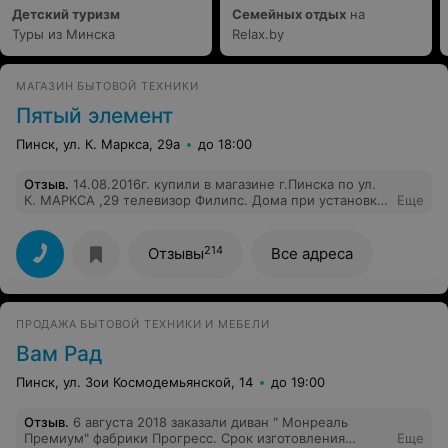
Детский туризм
Семейных отдых
на
Туры из Минска
Relax.by
МАГАЗИН БЫТОВОЙ ТЕХНИКИ
Пятый элемент
Пинск, ул. К. Маркса, 29а
до 18:00
Отзыв
.
14.08.2016г. купили в магазине г.Пинска по ул.
К. МАРКСА ,29 телевизор Филипс. Дома при установке
Еще
мастер обнаружил что в задней крышке нет одного
крепления, и болтик был под крышкой телевизора.
Самостоятельно вскрывать мы не стали и обратились в
214
Отзывы
Все адреса
магазин. Нас отослали в гарантийную мастерскую
которая пообещала в течение 3-х дней устранить
проблему. До сегодняшнего дня нет ни телевизора, ни
денег. Телевизор до обнаружения проблемы был
ПРОДАЖА БЫТОВОЙ ТЕХНИКИ И МЕБЕЛИ
только куплен и не использовался. Что делать? Может
в суд?
Вам Рад
Пинск, ул. Зои Космодемьянской, 14
до 19:00
Отзыв
.
6 августа 2018 заказали диван " Монреаль
Премиум" фабрики Прогресс. Срок изготовления
Еще