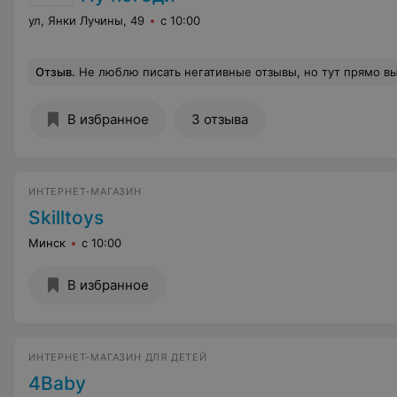
ул, Янки Лучины, 49
с 10:00
Отзыв
.
Не люблю писать негативные отзывы, но тут прямо вывели на эмоции! До слез довели в канун нового года! Так получилось, что сын (8 лет) не смог встречать с нами этот новый год. Поехал к бабушке и завис на карантине изза контакта с короной... За 3 дня до НГ он написал писал-таки письмо Деду Морозу с вполне конкретным желанаем)) мы быстренько нашли нужный автомат в магазине ny-pogodi и сами позвонили для согласования времени самовывоза. Продавец нас предупредил, что товар остался в единственном экземпляре и попросил еще оформить заказ через корзину его интернет магазина. Сделали. Заказ #4231959 на сумму 165 руб. Приезжать сказал с 5ти до 7ми вечера на ул. Янки Лучины 46. Приехали. Продавца на ме
В избранное
3 отзыва
ИНТЕРНЕТ-МАГАЗИН
Skilltoys
Минск
с 10:00
В избранное
ИНТЕРНЕТ-МАГАЗИН ДЛЯ ДЕТЕЙ
4Baby