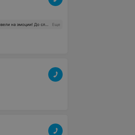
сте не оказалось! Созвонились - договорились на завтра (30.12) в такое же время. Назавтра звоним в обед напомнить о себе и что мы приедем за заказом. А нам заявляют, что автомат ПРОДАН!!! Кто-приехал и купил его!!! Как так??? Т.е. наш ребенок остается без подарка от Деда Мороза?!?! До слез...
Еще