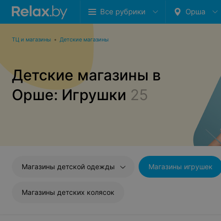
Все рубрики
Орша
ТЦ и магазины
•
Детские магазины
Детские магазины в
Орше: Игрушки
25
Магазины детской одежды
Магазины игрушек
Магазины детских колясок