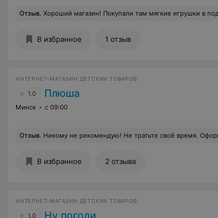
Отзыв
.
Хороший магазин! Покупали там мягкие игрушки в подарок для детей Новый год. Приятный оператор грамотно проконсультировал по интересующим вопро
В избранное
1 отзыв
ИНТЕРНЕТ-МАГАЗИН ДЕТСКИХ ТОВАРОВ
Плюша
1.0
Минск
с 09:00
Отзыв
.
Никому не рекомендую! Не тратьте своё время. Оформила 2 заказа в интернет магазине 20.03.2021, сегодня уже 22.03 никто так и не пер
В избранное
2 отзыва
ИНТЕРНЕТ-МАГАЗИН ДЕТСКИХ ТОВАРОВ
Ну погоди
1.0