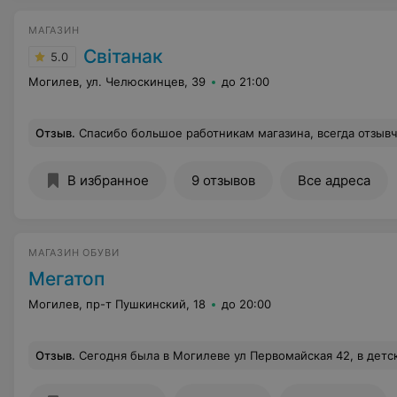
МАГАЗИН
Свiтанак
5.0
Могилев, ул. Челюскинцев, 39
до 21:00
Отзыв
.
Спасибо большое работникам магазина, всегда отзывчивы
В избранное
9 отзывов
Все адреса
МАГАЗИН ОБУВИ
Мегатоп
Могилев, пр-т Пушкинский, 18
до 20:00
Отзыв
.
Сегодня была в Могилеве ул Первомайская 42, в детском отделе, работают очень отвратительные хамы, кто их вообще взял на работу, после таких людей больше в магазин МЕГАТОП я 