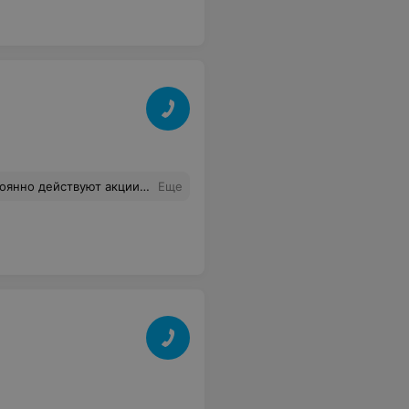
 В обычных супермаркетах цены гораздо выше!! Работают до 20 00, успеваю после работы!
Еще