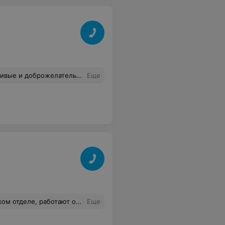
е и доброжелательные!!!
Еще
посещать не буду!Всю обувь,которую не покупала,носилась только 5-10 дней.
Еще