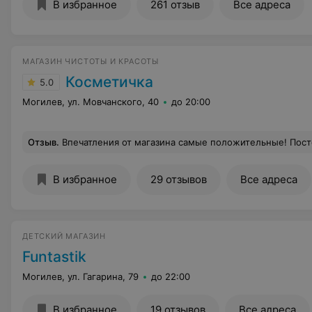
В избранное
261 отзыв
Все адреса
МАГАЗИН ЧИСТОТЫ И КРАСОТЫ
Косметичка
5.0
Могилев, ул. Мовчанского, 40
до 20:00
Отзыв
.
Впечатления от магазина самые положительные! Постоянно действуют акции! Самая лучшая акция - второй товар всего за пол цены! В этом месяце особенно радует ассортимент на моющие для ванны и кухни!!!
В избранное
29 отзывов
Все адреса
ДЕТСКИЙ МАГАЗИН
Funtastik
Могилев, ул. Гагарина, 79
до 22:00
В избранное
19 отзывов
Все адреса