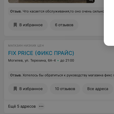
Отзыв
.
Что касается обслуживания,то оно очень сильно хромает,у нас была покупка на 900000 рублей,и дисконтную карту нам никто не предложил,пока сами не спросили про условия приобретения дисконтной карты.....И с выбором помочь толком не могут,мы с мужем долго не могли выбрать какую лучше игру взять ребёнку,так они ходили только косились на нас,вместо того,что бы подойти и посоветовать какую лучше,и ещё много всяких ньюан
В избранное
6 отзывов
МАГАЗИН НИЗКИХ ЦЕН
FIX PRICE (ФИКС ПРАЙС)
Могилев, ул. Терехина, 6А-4
до 21:00
Отзыв
.
Хотелось бы обратиться к руководству магазина фикс прайс в г. Могилев, Шмидта 5б: вы, пожалуйста, или поставьте уже наконец камеры и посадите охранника перед компьютером, или обучите своих работников более корректно вести наблюдение за покупателями. Конечно, нужно наблюдать, чтобы не воровали, но не менее важно не отбивать у нормальных людей желание покупать товар и приходить снова в этот магазин. Можно продавцу сделать в ходе наблюдения вид, что ты что-либо переставляешь на полках, постоять рядом желая проконсультировать,
В избранное
10 отзывов
Все адреса
Ещё 5 адресов