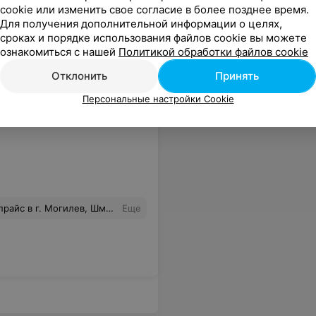
cookie или изменить свое согласие в более позднее время.
Для получения дополнительной информации о целях,
сов хватает....А так сам магазин очень даже неплохой(и выбора много,и цены нормальные),вот только бы работников поменять или обучить хорошенько всему тому,что им необходимо знать!
Еще
сроках и порядке использования файлов cookie вы можете
ознакомиться с нашей
Политикой обработки файлов cookie
Отклонить
Принять
Персональные настройки Cookie
 поправлять жалюзи на окнах и т.д., но просто стоять и смотреть на 2 покупателей во всем магазине как будто у продавца кататонический ступор. Я даже не знаю как передать по ощущениям это недоразумение, которое происходило.
Еще