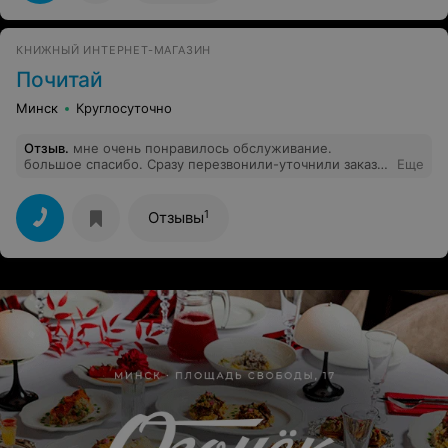
сообщили, что у нас 100 клиентов и что
нецелесообразно предупреждать всех.
КНИЖНЫЙ ИНТЕРНЕТ-МАГАЗИН
Почитай
Минск
Круглосуточно
Отзыв
.
мне очень понравилось обслуживание.
большое спасибо. Сразу перезвонили-уточнили заказ.
Еще
прислали сразу, как и обещали. И цена книги с
пересылкой получилась дешевле, чем в большом
известном книжном интернет-магазине только книги.
1
Отзывы