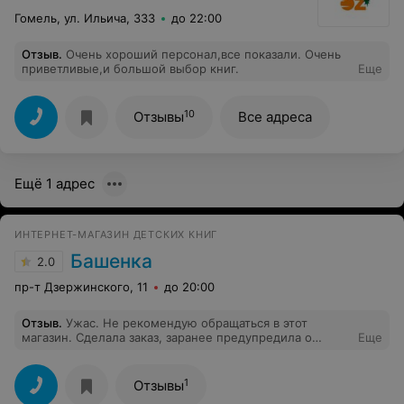
Гомель, ул. Ильича, 333
до 22:00
Отзыв
.
Очень хороший персонал,все показали. Очень
приветливые,и большой выбор книг.
Еще
10
Отзывы
Все адреса
Ещё 1 адрес
ИНТЕРНЕТ-МАГАЗИН ДЕТСКИХ КНИГ
Башенка
2.0
пр-т Дзержинского, 11
до 20:00
Отзыв
.
Ужас. Не рекомендую обращаться в этот
магазин. Сделала заказ, заранее предупредила о
Еще
необходимости забрать заказ в пт. Сказали все ок,
будет сделано. А в пт,когда позвонила сказали, что в
лучшем случае доставят через неделю. На мое
1
Отзывы
замечание, что можно предупредить клиентов,