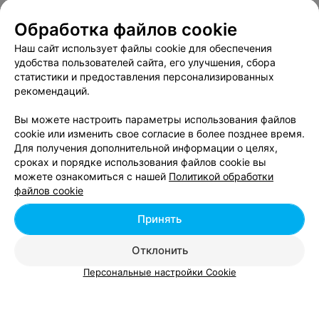
Совенок
Обработка файлов cookie
Минск
до 22:00
Наш сайт использует файлы cookie для обеспечения
удобства пользователей сайта, его улучшения, сбора
КНИЖНЫЙ ИНТЕРНЕТ-МАГАЗИН
статистики и предоставления персонализированных
Тигра
рекомендаций.
Брест
до 18:00
Вы можете настроить параметры использования файлов
cookie или изменить свое согласие в более позднее время.
Для получения дополнительной информации о целях,
КНИЖНЫЙ ИНТЕРНЕТ-МАГАЗИН
сроках и порядке использования файлов cookie вы
Baby-Book
можете ознакомиться с нашей
Политикой обработки
файлов cookie
Гродно
Круглосуточно
Принять
Отклонить
Персональные настройки Cookie
Добавить компанию