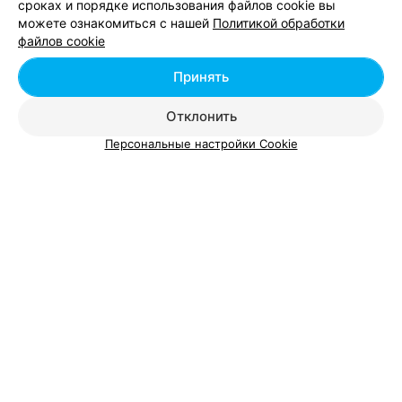
сроках и порядке использования файлов cookie вы
можете ознакомиться с нашей
Политикой обработки
Ещё 4 адреса
файлов cookie
Принять
КРАМА-КЛУБ
Кубик
Отклонить
Гродно, ул. Кирова, 3
до 19:00
Персональные настройки Cookie
СЕТЬ МАГАЗИНОВ
Подземка
Гродно, ул. М. Горького, 91
до 19:00
21
Отзывы
Все адреса