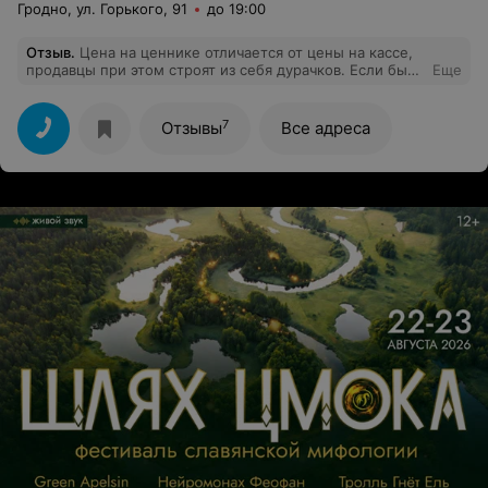
Гродно, ул. Горького, 91
до 19:00
Отзыв
.
Цена на ценнике отличается от цены на кассе,
продавцы при этом строят из себя дурачков. Если было
Еще
время несомненно написал бы замечание в книге.
Магазин в торговом центре " Корона" в Гродно.
7
Отзывы
Все адреса