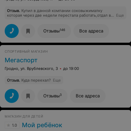
Отзыв
.
Купил в данной компании соковыжималку
которая через две недели перестала работать,отдал в
Еще
сервисный центр,вчера позвонили сказали что не будут
ремонтировать,что случай не гарантийный.Жду
обратно, чтобы в суд иск подать.
146
Отзывы
Все адреса
СПОРТИВНЫЙ МАГАЗИН
Мегаспорт
Гродно, ул. Врублевского, 3
до 19:00
Отзыв
.
Куда переехал?
Еще
3
Отзывы
Все адреса
МАГАЗИН ДЛЯ ДЕТЕЙ
Мой ребёнок
1.0