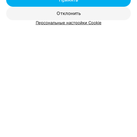
Отклонить
Персональные настройки Cookie
О проекте
Новости проекта
Размещение рекламы
Вакансии
Публичный договор
Способы оплаты
Публичный договор по использованию сервиса
«Афиша»
Пользовательское соглашение
Написать в поддержку
Связаться по вопросам сотрудничества
Написать руководителю relax.by
Персональные настройки cookie
Обработка персональных данных
© 2026 ООО «Артокс Лаб», УНП 191700409, регистрирующий орган -