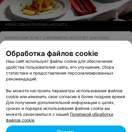
ЭФФЕКТИВНАЯ РЕКЛАМА НА САЙТЕ
ФИРМЕННЫЙ ПУНКТ САМОВЫВОЗА ИНТЕРНЕТ-МАГАЗИНА
Wildberries
Обработка файлов cookie
Брест, пр-т Машерова, 64
с 10:00
Наш сайт использует файлы cookie для обеспечения
удобства пользователей сайта, его улучшения, сбора
7
Отзывы
Все адреса
статистики и предоставления персонализированных
рекомендаций.
Вы можете настроить параметры использования файлов
cookie или изменить свое согласие в более позднее время.
Для получения дополнительной информации о целях,
сроках и порядке использования файлов cookie вы
Добавить компанию
можете ознакомиться с нашей
Политикой обработки
файлов cookie
Добавить специалиста
Принять