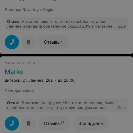
Бренды
:
Galanteya
,
Cagia
Отзыв
.
Наконец нашла то,что искала.Шла по улице
Ленина и увидела объявление скидки 20% в магазине
Еще
"Мир сумок".Купила классную сумку по смешной цене.
Коллегам по работе очень понравилось,завтра тоже
пойдут- там акция 2 дня.
2
Отзывы
МАГАЗИН ОБУВИ
Marko
Витебск, ул. Ленина, 26а
до 20:00
Бренды
:
Marko
Отзыв
.
В магазин на фрунзе 85 я так и не попала, была
с ребенком на коляске, отсутствуе пандуса меня
Еще
удивило,тк сам магазин видно ,что после ремонта. На
какие категории граждан рассчитан этот магазин!? Не
говоря о невозможности проехать с коляской, на три
81
Отзывы
Все адреса
ряда этих ступенек не каждый поднимется. В общем
зря потраченные деньги на проезд и время