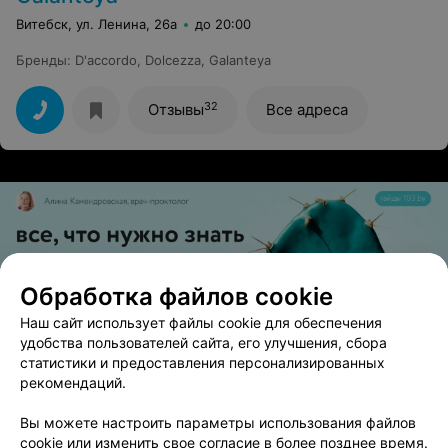
Витебск, ул. Ленина, 26а
до 20:00
Бренды
:
D'accordo
,
Dolcezza
,
Galanteya
32
Отзывы
Все адреса
Обработка файлов cookie
Наш сайт использует файлы cookie для обеспечения
ЭФФЕКТИВНАЯ РЕКЛАМА НА САЙТЕ
удобства пользователей сайта, его улучшения, сбора
статистики и предоставления персонализированных
рекомендаций.
Вам будет интересно
Вы можете настроить параметры использования файлов
cookie или изменить свое согласие в более позднее время.