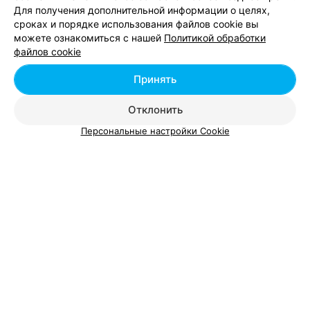
Для получения дополнительной информации о целях,
Магазины сумок в районе Октябрьский в
сроках и порядке использования файлов cookie вы
Витебске
можете ознакомиться с нашей
Политикой обработки
файлов cookie
Магазины сумок в районе Первомайский в
Принять
Витебске
Отклонить
Персональные настройки Cookie
Добавить компанию
Добавить специалиста
О проекте
Новости проекта
Размещение рекламы