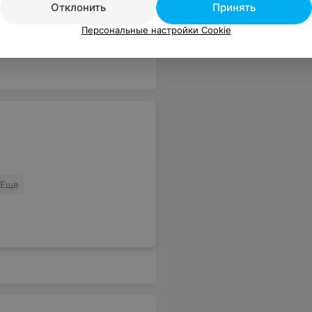
Отклонить
Принять
ь все роботы работают. Вот и весь сервис, очень жаль, что никому там, видимо,не рассказывают ни что такое улыбка, ни постараться сделать чуть больше, чем может сотрудник.
Еще
Персональные настройки Cookie
Еще