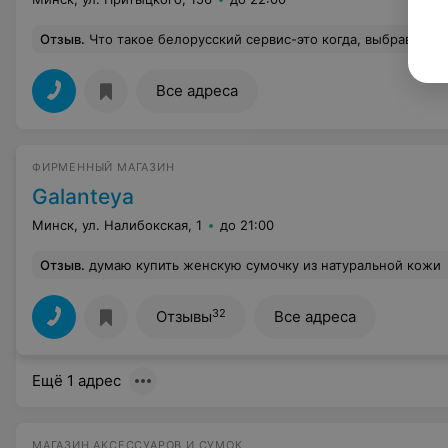
Отзыв
.
Что такое белорусский сервис-это когда, выбрав кожаный топ, который весь в пятнах от примерок, подходишь на кассу с просьбой потереть одно из, дабы убедиться, что топ не испорчен,слышишь в ответ: а что я могу сделать? Когда я предложив варианты: влажная салфетка, вода, химчистка и услышать что-то вроде у нас нет воды, салфеток и в химчистку сдаём а потом привозят! Туалета конечно тоже нет, вед
Все адреса
ФИРМЕННЫЙ МАГАЗИН
Galanteya
Минск, ул. Налибокская, 1
до 21:00
Отзыв
.
думаю купить женскую сумочку из натуральной кожи
32
Отзывы
Все адреса
Ещё 1 адрес
МАГАЗИН АКСЕССУАРОВ И СУМОК