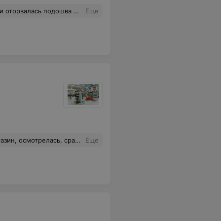
е. Сами балетки дубовые. Обидно(((
Еще
угом лужи. Консультант заверила конечно не будут, мол их обуви сносу нет. И что я получила, не прошло и месяца как сапоги стали расклеиваться, начали отходить бортики...Просто ужас, больше к вам ни ногой, позорище...
Еще