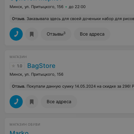
Минск, ул. Притыцкого, 156
до 22:00
Отзыв
.
Заказывала здесь для своей доченьки набор для рисования Carioca. Ребенку очень понравилось, да и мне было самой интересно! Обслуживание хорош
3
Отзывы
Все адреса
МАГАЗИН
BagStore
1.0
Минск, ул. Притыцкого, 156
Отзыв
.
Покупали данную сумку 14.05.2024 на скидке за 296! Расстроенна до глубины души!мало того,что перестала с одной стороны форму держать,так и маленькие внутренние кармашки начали по шву отрываться! Купить за такие деньги и 
Все адреса
МАГАЗИН ОБУВИ
Marko