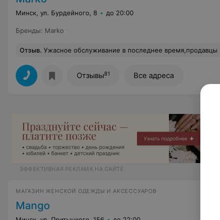
Минск, ул. Бурдейного, 8
до 20:00
Бренды
:
Marko
Отзыв
.
Ужасное обслуживание в последнее время,продавцы как будто одолжение огромное делают, когда обувь по размерам на примерку приносят. Научите своих работниц вежливым элементарным словам , здороваться, пож
81
Отзывы
Все адреса
ЭФФЕКТИВНАЯ РЕКЛАМА НА САЙТЕ
МАГАЗИН ЖЕНСКОЙ ОДЕЖДЫ И АКСЕССУАРОВ
Mango
Минск, ул. Притыцкого, 156
до 22:00