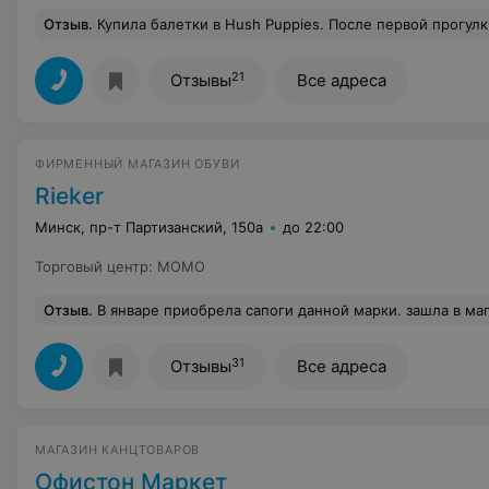
Отзыв
.
Купила балетки в Hush Puppies. После первой прогулки оторвалась подошва на носк
21
Отзывы
Все адреса
ФИРМЕННЫЙ МАГАЗИН ОБУВИ
Rieker
Минск, пр-т Партизанский, 150а
до 22:00
Торговый центр
:
МОМО
Отзыв
.
В январе приобрела сапоги данной марки. зашла в магазин, осмотрелась, сразу ничего не приглянулось. Но потом ко мне подошла консультант и предложила помочь. Я пояснила, мол нужны сапоги, которые не будут промокать - мне даже внешний вид был не важен, только бы ноги сухие были. Она сказала, что у них обувь качественная и ничего протекать не будет - можно смело выбирать. Ну я и выбрала, еще несколько раз переспросила точно ли не будут течь, потому как носить собираюсь сразу, а погода тогда была сырая, кр
31
Отзывы
Все адреса
МАГАЗИН КАНЦТОВАРОВ
Офистон Маркет