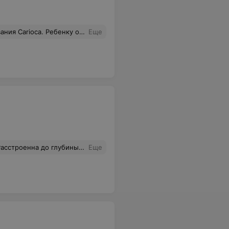
ее - вежливый курьер и продавец. Рекомендую всем родителям!))
Еще
через три месяца нести в ателье,это слишком! Очень долго искала сумку и так ошиблась с выбором!
Еще