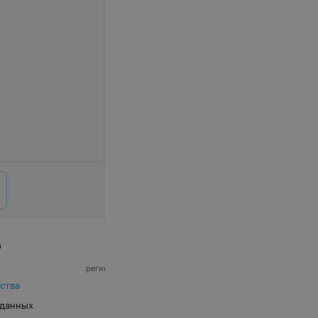
р
© 2026 ООО «Артокс Лаб», УНП 191700409,
регистрирующий орган - Минский горисполком
|
220012, Республика Беларусь, г. Минск,
ства
улица Толбухина, 2, пом. 16 | info@relax.by
 данных