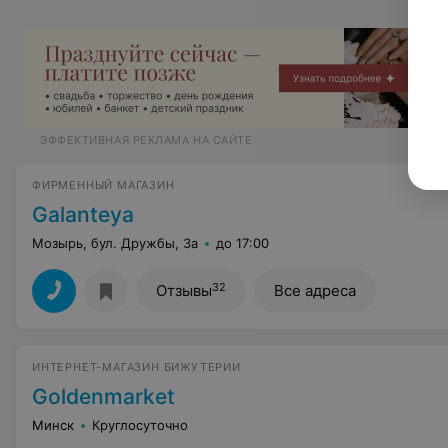
ЭФФЕКТИВНАЯ РЕКЛАМА НА САЙТЕ
ФИРМЕННЫЙ МАГАЗИН
Galanteya
Мозырь, бул. Дружбы, 3а
до 17:00
32
Отзывы
Все адреса
ИНТЕРНЕТ-МАГАЗИН БИЖУТЕРИИ
Goldenmarket
Минск
Круглосуточно