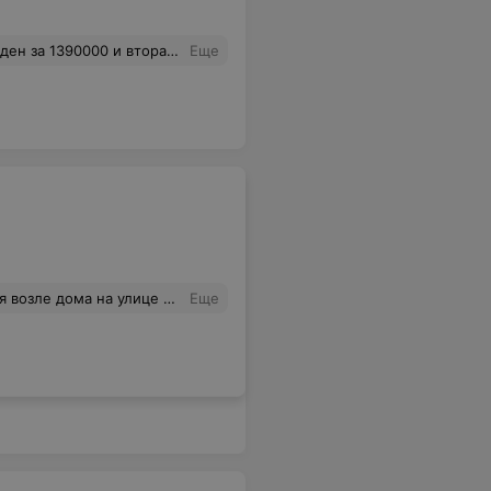
был на кассе неприятно общался как- то с издёвкой. А также эти платные фирменные пакеты за 1500, не солидно как- то, не камильфо. Короче не ходила в Кари и больше не пойду.
Еще
ока этот человек не попросит извинения и не поменяет свое отношение к людям, ужас с самого утра а так портить настроение еще не встречала такое..
Еще