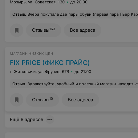
Мозырь, ул. Советская, 130
до 20:00
Отзыв
.
Вчера покупала две пары обуви (первая пара Пьер Карден за 1390000 и вторая пара была со скидкой 20%, за это спасибо) на сумму 2000000 рублей. Я хотела расчитаться и карточкой и наличкой. На что мне было отказано и отправили снимать деньги в банкомат, который находится далеко от магазина, а т. к. во времени я была ограничена , то меня это очень возмутило, я не могла понять причину отказа. Парень, что 
163
Отзывы
Все адреса
МАГАЗИН НИЗКИХ ЦЕН
FIX PRICE (ФИКС ПРАЙС)
г. Житковичи, ул. Фрунзе, 67В
до 21:00
Отзыв
.
Здравствуйте, удобный и полезный магазин находиться возле дома на улице нефтестроителей 26, но который день меня разочаровывает продавец кассир, не умеет разговаривать с людьми , купила две пачки сухариков но мелочи в кармане не нашла , в ответ услышала тихим тоном оскорбление, и уже не в первый раз такая ситуация, я буду жаловаться до тех пор п
10
Отзывы
Все адреса
Ещё 8 адресов