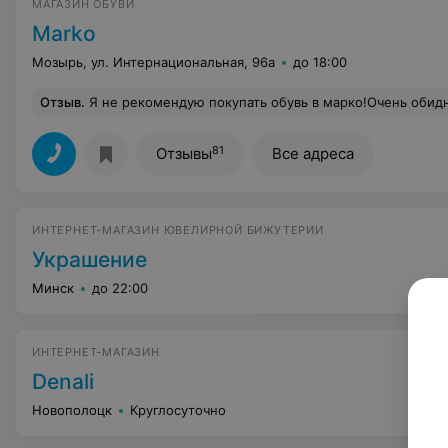
МАГАЗИН ОБУВИ
Marko
Мозырь, ул. Интернациональная, 96а
до 18:00
Отзыв
.
Я не рекомендую покупать обувь в марко!Очень обидно покупать дорогую лаковую обувь,которая потрескалась сразу после третьей носки!По
81
Отзывы
Все адреса
ИНТЕРНЕТ-МАГАЗИН ЮВЕЛИРНОЙ БИЖУТЕРИИ
Украшение
Минск
до 22:00
ИНТЕРНЕТ-МАГАЗИН
Denali
Новополоцк
Круглосуточно