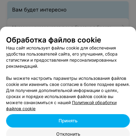
Вам будет интересно
Магазины аксессуаров в м-р Граевка в Бресте
Обработка файлов cookie
Магазины аксессуаров в м-р Киевка в Бресте
Наш сайт использует файлы cookie для обеспечения
удобства пользователей сайта, его улучшения, сбора
статистики и предоставления персонализированных
Магазины аксессуаров в м-р Ковалево в Бресте
рекомендаций.
Вы можете настроить параметры использования файлов
cookie или изменить свое согласие в более позднее время.
Для получения дополнительной информации о целях,
сроках и порядке использования файлов cookie вы
можете ознакомиться с нашей
Политикой обработки
Добавить компанию
файлов cookie
Добавить специалиста
Принять
Отклонить