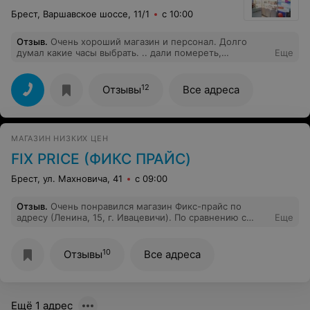
Брест, Варшавское шоссе, 11/1
с 10:00
Отзыв
.
Очень хороший магазин и персонал. Долго
думал какие часы выбрать. .. дали помереть,
Еще
подсказали и посоветовали... Остался очень доволен
покупкой и тем, где покупал!!!! Молодцы так держать!!!
12
Отзывы
Все адреса
МАГАЗИН НИЗКИХ ЦЕН
FIX PRICE (ФИКС ПРАЙС)
Брест, ул. Махновича, 41
с 09:00
Отзыв
.
Очень понравился магазин Фикс-прайс по
адресу (Ленина, 15, г. Ивацевичи). По сравнению с
Еще
магазинами этой сети а Минске - большой
ассортимент товара. Аккуратная выкладка. Были
приятно удивлены.
10
Отзывы
Все адреса
Ещё 1 адрес