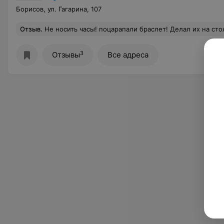
Борисов, ул. Гагарина, 107
Отзыв
.
Не носить часы! поцарапали браслет! Делал их на столе стеклянном! Без подстилки остав
3
Отзывы
Все адреса