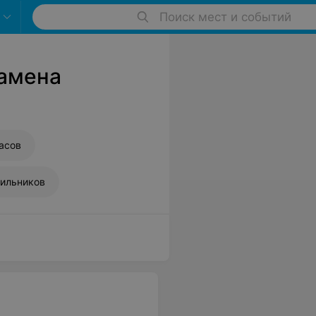
Поиск мест и событий
Замена
асов
дильников