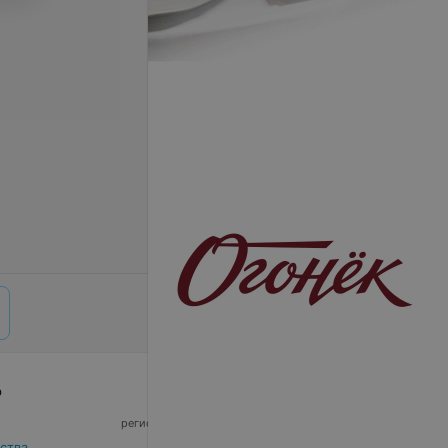
р
© 2026 ООО «Артокс Лаб», УНП 191700409,
регистрирующий орган - Минский горисполком
|
220012, Республика Беларусь, г. Минск,
ства