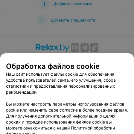
Добавить компанию
Добавить специалиста
О проекте
Новости проекта
Размещение рекламы
Обработка файлов cookie
Вакансии
Публичный договор
Способы оплаты
Публичный договор по использованию сервиса
Наш сайт использует файлы cookie для обеспечения
«Афиша»
удобства пользователей сайта, его улучшения, сбора
статистики и предоставления персонализированных
Пользовательское соглашение
рекомендаций.
Написать в поддержку
Вы можете настроить параметры использования файлов
Связаться по вопросам сотрудничества
cookie или изменить свое согласие в более позднее время.
Написать руководителю relax.by
Для получения дополнительной информации о целях,
Персональные настройки cookie
сроках и порядке использования файлов cookie вы
можете ознакомиться с нашей
Политикой обработки
Обработка персональных данных
файлов cookie