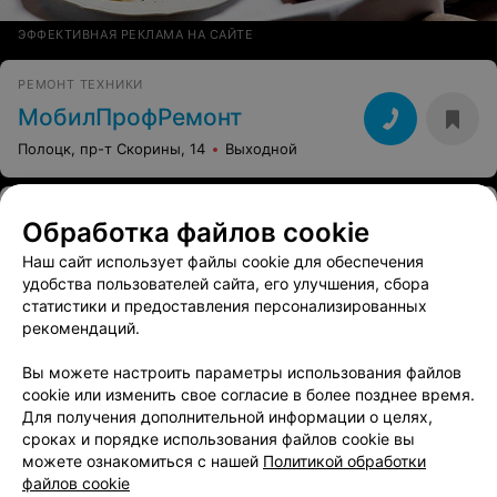
ЭФФЕКТИВНАЯ РЕКЛАМА НА САЙТЕ
РЕМОНТ ТЕХНИКИ
МобилПрофРемонт
Полоцк, пр-т Скорины, 14
Выходной
РЕМОНТ УСТРОЙСТВ СВЯЗИ
Обработка файлов cookie
МобиХелп
Наш сайт использует файлы cookie для обеспечения
Полоцк, ул. Богдановича, 1
Выходной
удобства пользователей сайта, его улучшения, сбора
статистики и предоставления персонализированных
рекомендаций.
Вы можете настроить параметры использования файлов
cookie или изменить свое согласие в более позднее время.
Для получения дополнительной информации о целях,
сроках и порядке использования файлов cookie вы
можете ознакомиться с нашей
Политикой обработки
файлов cookie