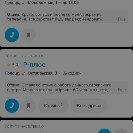
Полоцк, ул. Молодежная, 1
до 18:00
Отзыв
.
Круто, большой респект, менял экран на
телефоне, все работает буду вас рекомендовать.
Еще
РЕМОНТ УСТРОЙСТВ
Р-плюс
5.0
Полоцк, ул. Октябрьская, 3
Выходной
Отзыв
.
Оставляю отзыв о работе данного сервисного
центра. Меняла стекло на Iphone 6С черного цвета,
Еще
был сильно разбит дисплей и залит микрофон.
Порадовало, что все сделали очень быстро, без
лишних слов, динамик заменили) Отдельное спасибо
2
Отзывы
Все адреса
за подарок - защитное стекло)).
УСЛУГИ НАСЕЛЕНИЮ