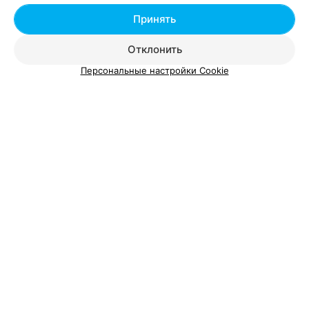
ЭФФЕКТИВНАЯ РЕКЛАМА НА САЙТЕ
Принять
Отклонить
Персональные настройки Cookie
Добавить компанию
Добавить специалиста
О проекте
Новости проекта
Размещение рекламы
Вакансии
Публичный договор
Способы оплаты
Публичный договор по использованию сервиса
«Афиша»
Пользовательское соглашение