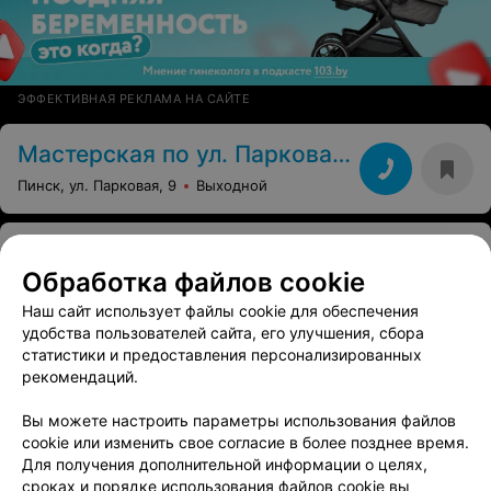
ЭФФЕКТИВНАЯ РЕКЛАМА НА САЙТЕ
Мастерская по ул. Парковая, 9
Пинск, ул. Парковая, 9
Выходной
СЕРВИСНЫЙ ЦЕНТР
Panasonic
Обработка файлов cookie
Наш сайт использует файлы cookie для обеспечения
Пинск, ул. Завальная, 21
Выходной
удобства пользователей сайта, его улучшения, сбора
статистики и предоставления персонализированных
1
Отзывы
Все адреса
рекомендаций.
Вы можете настроить параметры использования файлов
cookie или изменить свое согласие в более позднее время.
СЕТЬ КОМПЬЮТЕРНЫХ КЛИНИК
Для получения дополнительной информации о целях,
Ведуус-Сервис
сроках и порядке использования файлов cookie вы