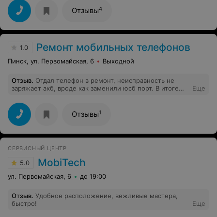
его даже не начинали смотреть! На моё возмущение
ответили, что мастеру было некогда,так как очень
4
Отзывы
занят и, если не устраивает, то могу его забрать, что я
и сделал.Отвратительный сервис,отношение
беспардонное! Вот и думайте идти туда или нет!
Ремонт мобильных телефонов
1.0
Пинск, ул. Первомайская, 6
Выходной
Отзыв
.
Отдал телефон в ремонт, неисправность не
заряжает акб, вроде как заменили юсб порт. В итоге
Еще
через неделю проблема опять повторилась! Думаю,
ничего они не меняли, а почистили контакты и
сорвали деньги в сумме 25 рублей.
1
Отзывы
СЕРВИСНЫЙ ЦЕНТР
MobiTech
5.0
ул. Первомайская, 6
до 19:00
Отзыв
.
Удобное расположение, вежливые мастера,
быстро!
Еще