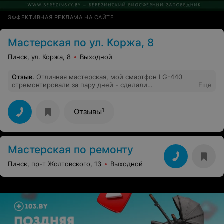
ЭФФЕКТИВНАЯ РЕКЛАМА НА САЙТЕ
Мастерская по ул. Коржа, 8
Пинск, ул. Коржа, 8
Выходной
Отзыв
.
Отличная мастерская, мой смартфон LG-440
отремонтировали за пару дней - сделали
Еще
перепрошивку, мое обращение сюда позволило мне
сэкономить порядка двух миллионов руб. Перед этим
обращался в сервисный центр, где после диагностики
1
Отзывы
мне сказали, что требуется замена платы и стоимость
ремонта мне выходила дороже стоимости нового
телефона. Ребята, спасибо за то, что вы есть!
Мастерская по ремонту
Пинск, пр-т Жолтовского, 13
Выходной