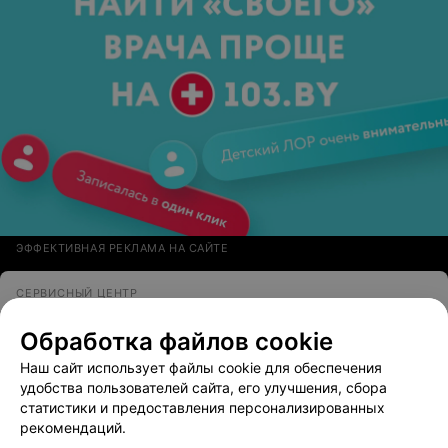
ЭФФЕКТИВНАЯ РЕКЛАМА НА САЙТЕ
СЕРВИСНЫЙ ЦЕНТР
БиоЛайт-Сервис
Обработка файлов cookie
Минск, пер. Калинина, 16
Выходной
Наш сайт использует файлы cookie для обеспечения
удобства пользователей сайта, его улучшения, сбора
статистики и предоставления персонализированных
ПРИЕМНЫЙ ПУНКТ
рекомендаций.
Prestigio