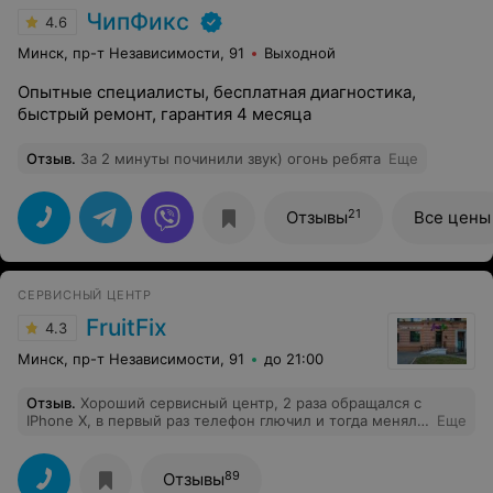
ЧипФикс
4.6
Минск, пр-т Независимости, 91
Выходной
Опытные специалисты, бесплатная диагностика,
быстрый ремонт, гарантия 4 месяца
Отзыв
.
За 2 минуты починили звук) огонь ребята
Еще
21
Отзывы
Все цены
СЕРВИСНЫЙ ЦЕНТР
FruitFix
4.3
Минск, пр-т Независимости, 91
до 21:00
Отзыв
.
Хороший сервисный центр, 2 раза обращался с
IPhone X, в первый раз телефон глючил и тогда меняли
Еще
какую-то плату, а второй раз - разбил экран. Очень
быстро делают ремонт, в самом сервисе удобно и
комфортно. Ребята всегда с отзывчивостью относятся к
89
Отзывы
делу, поэтому всегда подробно рассказывают о