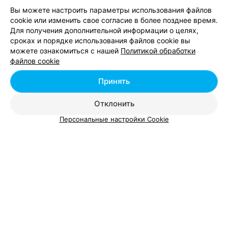
Минск, ул. Толбухина, 2
Выходной
Вы можете настроить параметры использования файлов
cookie или изменить свое согласие в более позднее время.
Для получения дополнительной информации о целях,
Все адреса
сроках и порядке использования файлов cookie вы
можете ознакомиться с нашей
Политикой обработки
файлов cookie
Принять
Вам будет интересно
Отклонить
Ремонт телефонов возле метро Партизанская в
Персональные настройки Cookie
Минске
Ремонт телефонов возле метро Первомайская в
Минске
Ремонт телефонов возле метро Петровщина в
Минске