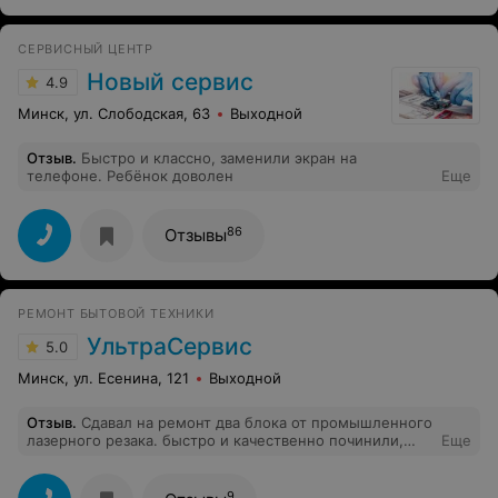
СЕРВИСНЫЙ ЦЕНТР
Новый сервис
4.9
Минск, ул. Слободская, 63
Выходной
Отзыв
.
Быстро и классно, заменили экран на
телефоне. Ребёнок доволен
Еще
86
Отзывы
РЕМОНТ БЫТОВОЙ ТЕХНИКИ
УльтраСервис
5.0
Минск, ул. Есенина, 121
Выходной
Отзыв
.
Сдавал на ремонт два блока от промышленного
лазерного резака. быстро и качественно починили,
Еще
дали советы по калибровке. здесь хорошие профи.
однозначно советую эту фирму.
9