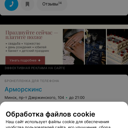
рублей! Получается контора решила себе больше
14
Отзывы
денег брать, поэтому взяла на работу неопытного
специалиста.
ЭФФЕКТИВНАЯ РЕКЛАМА НА САЙТЕ
БРОНЕПЛЕНКА ДЛЯ ТЕЛЕФОНА
Арморскинс
Минск, пр-т Дзержинского, 104
до 21:00
Все адреса
Обработка файлов cookie
Наш сайт использует файлы cookie для обеспечения
удобства пользователей сайта, его улучшения, сбора