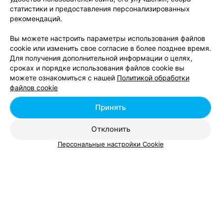
статистики и предоставления персонализированных
рекомендаций.
Вам будет интересно
Вы можете настроить параметры использования файлов
cookie или изменить свое согласие в более позднее время.
Ремонт телефонов в м-р Михалово в Минске
Для получения дополнительной информации о целях,
сроках и порядке использования файлов cookie вы
можете ознакомиться с нашей
Политикой обработки
Ремонт телефонов в м-р Петровщина в Минске
файлов cookie
Принять
Ремонт телефонов в м-р Пулихова в Минске
Отклонить
Персональные настройки Cookie
Добавить компанию
Добавить специалиста