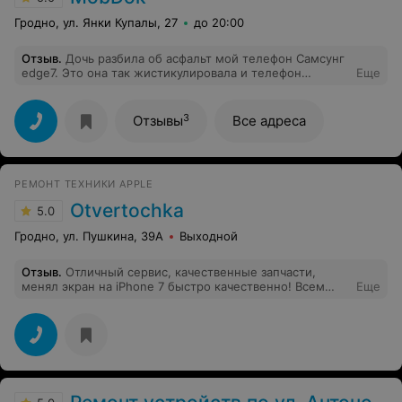
Гродно, ул. Янки Купалы, 27
до 20:00
Отзыв
.
Дочь разбила об асфальт мой телефон Самсунг
edge7. Это она так жистикулировала и телефон
Еще
выскользнул( Экран,хоть и защитка стояла, треснул. И
очень хорошо треснул. В мыслях я с ним
распрощалась. Но к счастью мне посоветовали
3
Отзывы
Все адреса
Дмитрия. И о чудо!Новый экран! В жизни бы не
подумала что можно было так заменить. Спасибо за
новую жизнь моему"старичку"!
РЕМОНТ ТЕХНИКИ APPLE
Otvertochka
5.0
Гродно, ул. Пушкина, 39А
Выходной
Отзыв
.
Отличный сервис, качественные запчасти,
менял экран на iPhone 7 быстро качественно! Всем
Еще
советую!