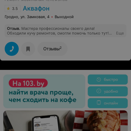
отвечают, ничего объяснить не могут. Короче лучше в
следующий раз отдам платно, чем повезу в эту
Аквафон
3.5
"шарашкину контору " по гарантии бесплатно.
Гродно, ул. Замковая, 4
Выходной
Отзыв
.
Мастера профессионалы своего дела!
Обходили кучу ремонтов, смогли помочь только тут!
Еще
Цены ниже, чем у других(не раз были проблемы с
телефоном, знаю о чем говорю). Все сделали быстро!
2
Отзывы