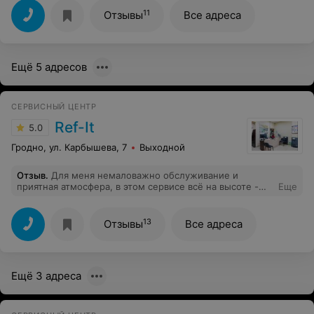
называли очень высокую цену. А здесь все сделали. И
довольно быстро. Спасибо большое.
11
Отзывы
Все адреса
Ещё 5 адресов
СЕРВИСНЫЙ ЦЕНТР
Ref-It
5.0
Гродно, ул. Карбышева, 7
Выходной
Отзыв
.
Для меня немаловажно обслуживание и
приятная атмосфера, в этом сервисе всё на высоте -
Еще
приятный персонал на приемке, ну и конечно
качественный ремонт сделали. Приятно, что можно
расплатится картой рассрочек.
13
Отзывы
Все адреса
Ещё 3 адреса