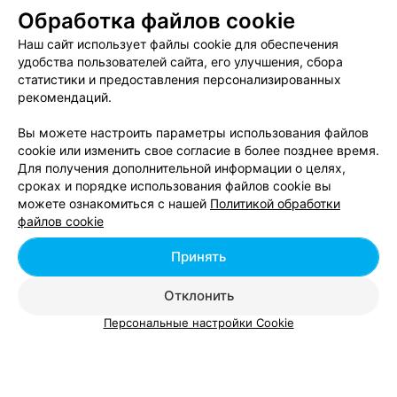
Обработка файлов cookie
Гродно, ул. Горького, 91
до 19:00
Наш сайт использует файлы cookie для обеспечения
удобства пользователей сайта, его улучшения, сбора
РЕМОНТ МОБИЛЬНЫХ ТЕЛЕФОНОВ
статистики и предоставления персонализированных
GSM
рекомендаций.
Гродно, пр-т Клецкова, 3а
Выходной
Вы можете настроить параметры использования файлов
cookie или изменить свое согласие в более позднее время.
Для получения дополнительной информации о целях,
РЕМОНТ МОБИЛЬНЫХ ТЕЛЕФОНОВ
сроках и порядке использования файлов cookie вы
AppleMaster
можете ознакомиться с нашей
Политикой обработки
файлов cookie
Гродно, ул. Суворова, 312
до 21:30
Принять
Отклонить
Персональные настройки Cookie