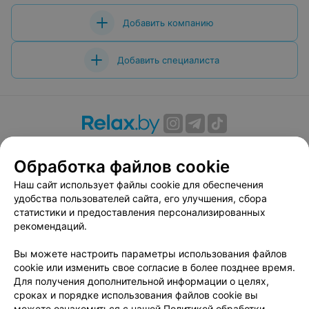
Добавить компанию
Добавить специалиста
О проекте
Новости проекта
Размещение рекламы
Обработка файлов cookie
Вакансии
Публичный договор
Способы оплаты
Публичный договор по использованию сервиса
Наш сайт использует файлы cookie для обеспечения
«Афиша»
удобства пользователей сайта, его улучшения, сбора
статистики и предоставления персонализированных
Пользовательское соглашение
рекомендаций.
Написать в поддержку
Вы можете настроить параметры использования файлов
Связаться по вопросам сотрудничества
cookie или изменить свое согласие в более позднее время.
Написать руководителю relax.by
Для получения дополнительной информации о целях,
Персональные настройки cookie
сроках и порядке использования файлов cookie вы
можете ознакомиться с нашей
Политикой обработки