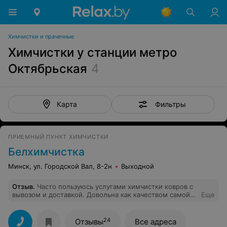
Химчистки и прачечные
Химчистки у станции метро
Октябрьская
4
Фильтры
Карта
ПРИЕМНЫЙ ПУНКТ ХИМЧИСТКИ
Белхимчистка
Минск, ул. Городской Вал, 8-2н
Выходной
Отзыв
.
Часто пользуюсь услугами химчистки ковров с
вывозом и доставкой. Довольна как качеством самой
Еще
услуги, так и удобством: согласуют время визита
курьера, заберут и привезут прям в квартиру.
24
Отзывы
Все адреса