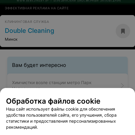
ЭФФЕКТИВНАЯ РЕКЛАМА НА САЙТЕ
КЛИНИНГОВАЯ СЛУЖБА
Double Cleaning
Минск
Вам будет интересно
Химчистки возле станции метро Парк
Челюскинцев
Обработка файлов cookie
Химчистки у станции метро Партизанская
Наш сайт использует файлы cookie для обеспечения
удобства пользователей сайта, его улучшения, сбора
статистики и предоставления персонализированных
Химчистки возле станции метро Первомайская
рекомендаций.