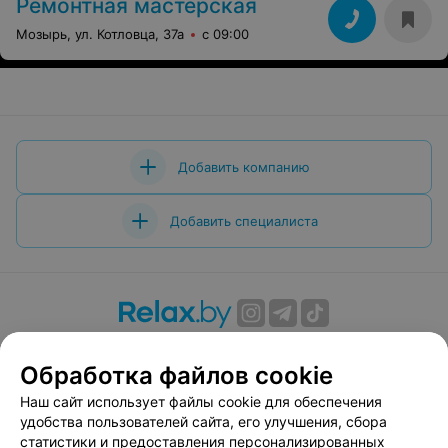
Ремонтная мастерская
Мозырь, ул. Котловца, 37а
с 09:00
Добавить компанию
Добавить специалиста
О проекте
Новости проекта
Размещение рекламы
Обработка файлов cookie
Вакансии
Публичный договор
Способы оплаты
Публичный договор по использованию сервиса
Наш сайт использует файлы cookie для обеспечения
«Афиша»
удобства пользователей сайта, его улучшения, сбора
статистики и предоставления персонализированных
Пользовательское соглашение