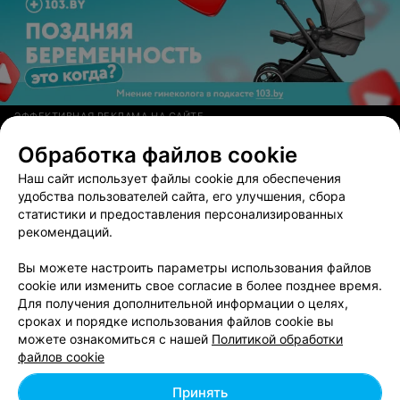
ЭФФЕКТИВНАЯ РЕКЛАМА НА САЙТЕ
Обработка файлов cookie
Наш сайт использует файлы cookie для обеспечения
Вам будет интересно
удобства пользователей сайта, его улучшения, сбора
статистики и предоставления персонализированных
рекомендаций.
Ремонт компьютеров и ноутбуков возле метро
Фрунзенская
Вы можете настроить параметры использования файлов
cookie или изменить свое согласие в более позднее время.
Для получения дополнительной информации о целях,
Ремонт компьютеров и ноутбуков возле метро
сроках и порядке использования файлов cookie вы
Академия наук
можете ознакомиться с нашей
Политикой обработки
файлов cookie
Ремонт компьютеров возле станции метро
Принять