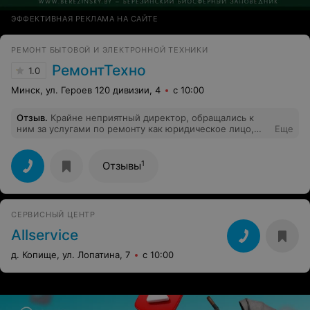
ЭФФЕКТИВНАЯ РЕКЛАМА НА САЙТЕ
РЕМОНТ БЫТОВОЙ И ЭЛЕКТРОННОЙ ТЕХНИКИ
РемонтТехно
1.0
Минск, ул. Героев 120 дивизии, 4
с 10:00
Отзыв
.
Крайне неприятный директор, обращались к
ним за услугами по ремонту как юридическое лицо,
Еще
так согласовать заключение договора даже на
небольшую сумму превращается в целый квест, какая-
то принципиальность ни о чем на ровном месте, очень
1
Отзывы
не рекомендую.
СЕРВИСНЫЙ ЦЕНТР
Allservice
д. Копище, ул. Лопатина, 7
с 10:00