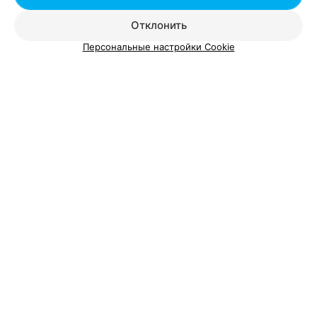
Автозаводская
Отклонить
Персональные настройки Cookie
Добавить компанию
Добавить специалиста
О проекте
Новости проекта
Размещение рекламы
Вакансии
Публичный договор
Способы оплаты
Публичный договор по использованию сервиса
«Афиша»
Пользовательское соглашение
Написать в поддержку