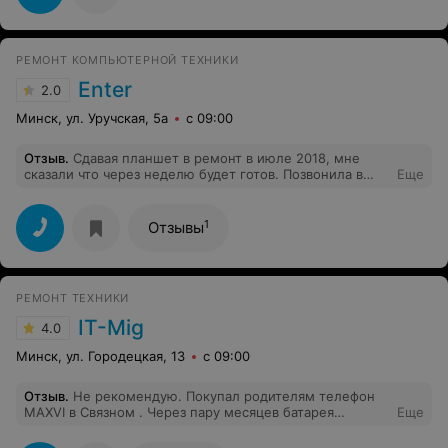
РЕМОНТ КОМПЬЮТЕРНОЙ ТЕХНИКИ
Enter
2.0
Минск, ул. Уручская, 5а
с 09:00
Отзыв
.
Сдавая планшет в ремонт в июле 2018, мне
сказали что через неделю будет готов. Позвонила в
Еще
августе, ответили что запчасть уже на таможне, еще
неделю. Вчера, 12 сентября 2018 ни один телефон не
поднимается. По адресу никто не открывает. Сегодня
1
Отзывы
Андрей поднял телефон и опять ответил что пару
дней.
РЕМОНТ ТЕХНИКИ
IT-Mig
4.0
Минск, ул. Городецкая, 13
с 09:00
Отзыв
.
Не рекомендую. Покупал родителям телефон
МАХVI в Связном . Через пару месяцев батарея
Еще
перестала держать заряд, сдал по гарантии.
Гарантийный ремонт осуществляла эта фирма (айти-