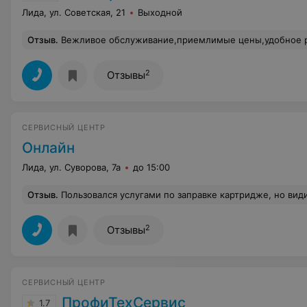
Лида, ул. Советская, 21
Выходной
Отзыв
.
Вежливое обслуживание,приемлимые цены,удобное расположение и высокая скорость работы позволяют рекомендовать Мастерс
2
Отзывы
СЕРВИСНЫЙ ЦЕНТР
Онлайн
Лида, ул. Суворова, 7а
до 15:00
Отзыв
.
Пользовался услугами по заправке картридже, но видимо в последний раз, цена тонера 90г 10,5 рублей, заправка картриджа обошлась в 20 рублей в картриджей влазит 30г. Затраченное время максимум 30 мин. Итог на лицо, простая арифметик
2
Отзывы
СЕРВИСНЫЙ ЦЕНТР
ПрофиТехСервис
1.7