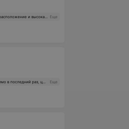
кую 42 тем,кто хочет быстро помочь своей оргтехнике
Еще
а. Делаем выводы 3 картриджа 1.5 часа работы 50 рублей в кармане, не зажирно ли господа мастера!
Еще