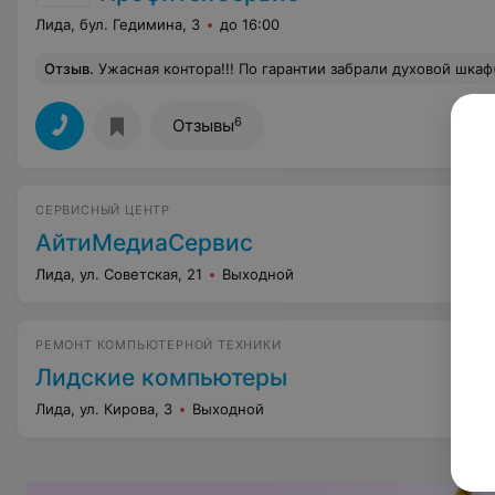
Лида, бул. Гедимина, 3
до 16:00
Отзыв
.
Ужасная контора!!! По гарантии забрали духовой шкаф(выбивало диф автомат). Промурыжили 15 дней и организовали ответ "неисправностей не выявлено", в добавок к тому написали абсурдные рекомендации, противоречащие нормам эл.безопасности. После возвращения дух.шкафа из сервиса, я заставил "специалиста"(который потом утверждал, что он не специалист в электрике) включить оборудование и проверить. При включении, по прошествии времени, дифавтомат сново выбило!!!, хотя я по "рекомендации" этих "специалистов" подключил духовку на ОТДЕЛЬНЫЙ диф на 25А(при норме 16А). Все объяснения этим людям, что из-за нагрева со временем напряжение попадает на корпус дух.шкафа и поэтому выбивает автомат - игнорировал
6
Отзывы
СЕРВИСНЫЙ ЦЕНТР
АйтиМедиаСервис
Лида, ул. Советская, 21
Выходной
РЕМОНТ КОМПЬЮТЕРНОЙ ТЕХНИКИ
Лидские компьютеры
Лида, ул. Кирова, 3
Выходной