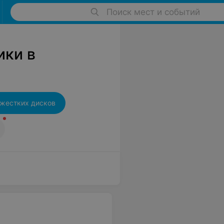
Поиск мест и событий
ики в
 жестких дисков