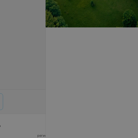
р
© 2026 ООО «Артокс Лаб», УНП 191700409,
регистрирующий орган - Минский горисполком
|