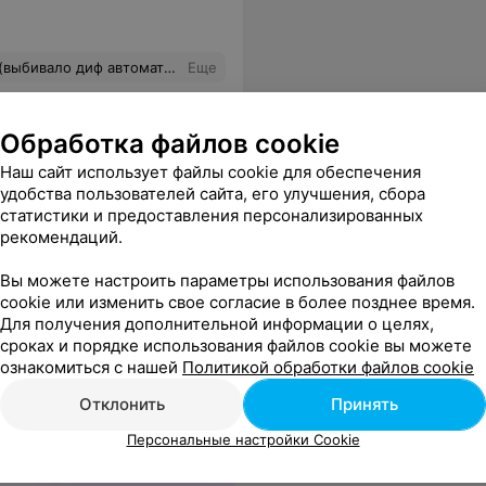
ись. У них один ответ - "У нас ничего не выбивает" За электрику в доме я уверен на 200%, потому что дом сдал 2 месяца назад, а электрофизическая лаборатория производила все измерения и испытания электрики в доме 1 месяц назад...... Короче, "дурдом на выезде". Сижу без духовки, с дыркой в кухне.
Еще
Обработка файлов cookie
Наш сайт использует файлы cookie для обеспечения
удобства пользователей сайта, его улучшения, сбора
статистики и предоставления персонализированных
рекомендаций.
Вы можете настроить параметры использования файлов
cookie или изменить свое согласие в более позднее время.
Для получения дополнительной информации о целях,
сроках и порядке использования файлов cookie вы можете
ознакомиться с нашей
Политикой обработки файлов cookie
Отклонить
Принять
Персональные настройки Cookie