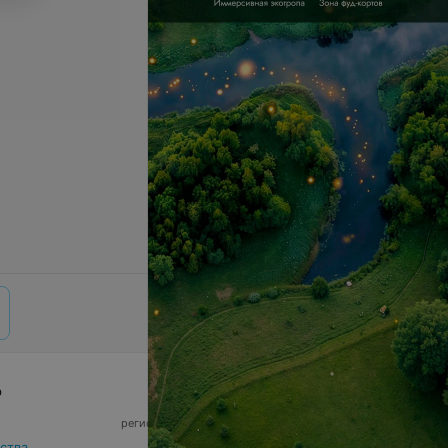
р
© 2026 ООО «Артокс Лаб», УНП 191700409,
регистрирующий орган - Минский горисполком
|
220012, Республика Беларусь, г. Минск,
ства