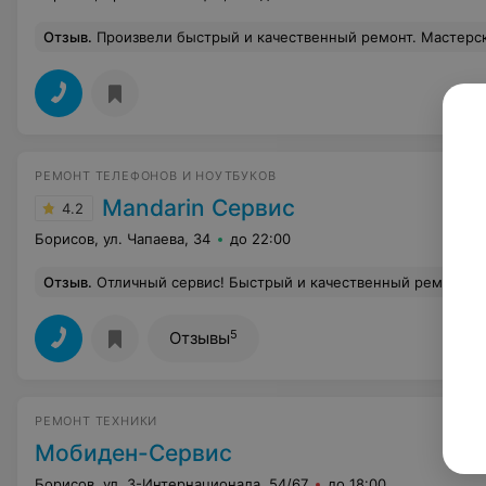
Отзыв
.
Произвели быстрый и качественный ремонт. Мастерско
РЕМОНТ ТЕЛЕФОНОВ И НОУТБУКОВ
Mandarin Сервис
4.2
Борисов, ул. Чапаева, 34
до 22:00
Отзыв
.
Отличный сервис! Быстрый и качественный ремонт. Мастер ве
5
Отзывы
РЕМОНТ ТЕХНИКИ
Мобиден-Сервис
Борисов, ул. 3-Интернационала, 54/67
до 18:00