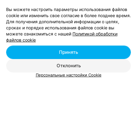
Шорты женские без подкладки
от 55 руб.
Вы можете настроить параметры использования файлов
Шорты женские на подкладке
от 70 руб.
cookie или изменить свое согласие в более позднее время.
Юбка без подкладки
от 50 руб.
Для получения дополнительной информации о целях,
Юбка на подкладке
от 59 руб.
сроках и порядке использования файлов cookie вы
можете ознакомиться с нашей
Политикой обработки
Юбка солнце-клёш
от 65 руб.
файлов cookie
Принять
Отклонить
Персональные настройки Cookie
Добавить компанию
Добавить специалиста
О проекте
Новости проекта
Размещение рекламы