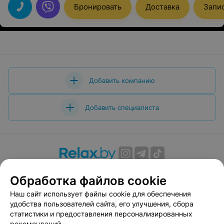
Бронировать
Доставка
Запи
Добавить компанию
Добавить специалиста
О проекте
Новости проекта
Размещение рекламы
Обработка файлов cookie
Вакансии
Публичный договор
Способы оплаты
Наш сайт использует файлы cookie для обеспечения
Публичный договор по использованию сервиса
удобства пользователей сайта, его улучшения, сбора
«Афиша»
статистики и предоставления персонализированных
Пользовательское соглашение
рекомендаций.