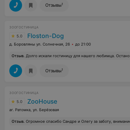
1
Отзывы
ЗООГОСТИНИЦА
Floston-Dog
5.0
д. Боровляны ул. Солнечная, 26
до 21:00
Отзыв
.
Долго искали гостиницу для нашего любимца. Остановились на Floston-Dog, ни разу не пожалели! В течение недели присылали видео сообщения, фото нашего Дерека. Был покормлен, выгулен, жил в отапливаемом помещении и встретил нас счастливым! Благодарны за доброе отношение к нашей ов
1
Отзывы
ЗООГОСТИНИЦА
ZooHouse
5.0
аг. Ратомка, ул. Берёзовая
Отзыв
.
Огромное спасибо Сандре и Олегу за заботу, внимание и уход за нашим питомцем. Всё