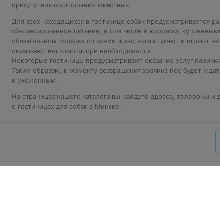
присутствия посторонних животных.
Для всех находящихся в гостинице собак предусматривается р
сбалансированное питание, в том числе и кормами, купленными
обязательном порядке со всеми животными гуляют и играют на
оказывают ветпомощь при необходимости.
Некоторые гостиницы предусматривают оказание услуг парикм
Таким образом, к моменту возвращения хозяина пес будет жда
и ухоженным.
На страницах нашего каталога вы найдете адреса, телефоны и
о гостиницах для собак в Минске.
О проекте
Новости
Способы опла
Пользовательское согла