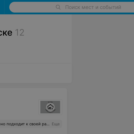
Поиск мест и событий
ске
12
отова остаться) – любому собаководу это скажет о многом. Грей, приедет еще не раз к вам))) Еще раз огромное спасибо
Еще