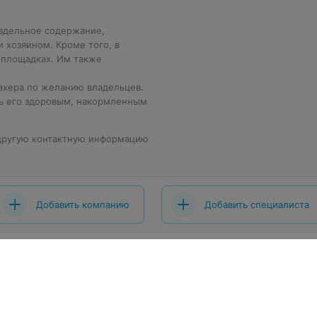
аздельное содержание,
 хозяином. Кроме того, в
 площадках. Им также
ахера по желанию владельцев.
ть его здоровым, накормленным
 другую контактную информацию
Добавить компанию
Добавить специалиста
 проекта
Размещение рекламы
Вакансии
Публичный догово
ты
Публичный договор по использованию сервиса «Афиша»
шение
Написать в поддержку
Связаться по вопросам сотрудниче