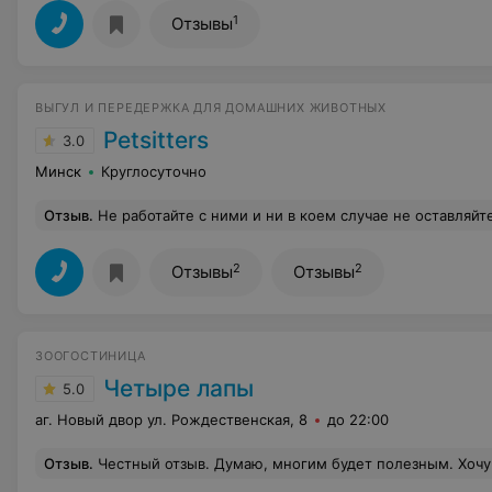
1
Отзывы
ВЫГУЛ И ПЕРЕДЕРЖКА ДЛЯ ДОМАШНИХ ЖИВОТНЫХ
Petsitters
3.0
Минск
Круглосуточно
Отзыв
.
Не работайте с ними и ни в коем случае не оставляйте своих питомцев. Не связывайтесь, берут большие деньги и не предоставляют никакого сервиса. Собаки "убегают", "теряются". Специалистов на работу принимают абсолютно всех, по 2х минутному разговору по виде
2
2
Отзывы
Отзывы
ЗООГОСТИНИЦА
Четыре лапы
5.0
аг. Новый двор ул. Рождественская, 8
до 22:00
Отзыв
.
Честный отзыв. Думаю, многим будет полезным. Хочу поделиться. Так получилось, что пришлось искать любому собакену гостиницу. Он, мой мальчик, очень возрастной и всегда оставался у родителей. Но тут форс-мажор. Оставить было не у кого и пришлось изучать варианты передержек. Я очень досконально и ответственно всех изучила. Условия, отзывы, общение (звонила и общалась), цены (это лично мне было не важно). И в итоге остановилась на гостишке четыре лапы в новом дворе. Это место находится за городом. Да, надо ехать нормально. Но! Животным выделяют отдельную комнату, не клетку, вольер, загон ( это дичь вообще). А именно у каждого питомца своя комната. Плюс нахождения за городом - это частный