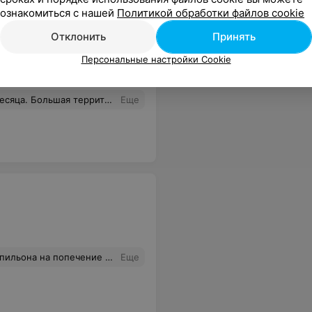
ознакомиться с нашей
Политикой обработки файлов cookie
Отклонить
Принять
Персональные настройки Cookie
 9
л реагировать на других собак. Все лето чувствовали спокойствие за собаку, хорошая обратная связь от Виктории и Сергея. Спасибо вам за ваше дело и заботу! Привет вам от Финчика :)
Еще
Веню домой, папильон скучал по своим новым хозяевам и друзьям. В следующий отпуск привезем своего песика только в "Догхомахотел"
Еще