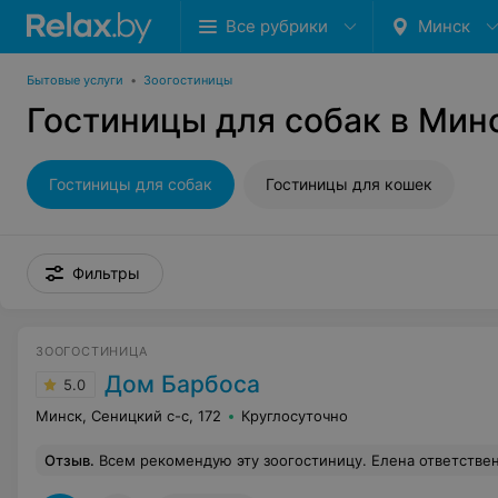
Все рубрики
Минск
Бытовые услуги
•
Зоогостиницы
Гостиницы для собак в Мин
Гостиницы для собак
Гостиницы для кошек
Фильтры
ЗООГОСТИНИЦА
Дом Барбоса
5.0
Минск, Сеницкий с-с, 172
Круглосуточно
Отзыв
.
Всем рекомендую эту зоогостиницу. Елена ответственно подходит к своей работе. Видно что обожает животных и то чем занимается. Старается уделить максимум внимания каждому питомцу. Присылает фото и видео. Когда ваша собака не хочет уезжать (и, наоборот, — с радостью г