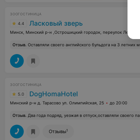
ЗООГОСТИНИЦА
Ласковый зверь
4.4
Минск, Минский р-н ,Острошицкий городок, переулок Лесной,
Отзыв
.
Оставляли своего английского бульдога на 3 летних месяца. Большая территория, просторный номер, отличный уход. Было сложно найти место, где будут готовы взять на такой долгий срок и здорово, что мы встретили именно вас. Собака, которая не любит все живое, расширила свой супер короткий список любимчиков на 2х человек :) Да и в целом пожив рядом с другими постояльцами, пес стал намного спокойнее и послушнее, на улице переста
ЗООГОСТИНИЦА
DogHomaHotel
5.0
Минский р-н д. Тарасово ул. Олимпийская, 25
до 20:00
Отзыв
.
Два года подряд, уезжая в отпуск,оставляли своего папильона на попечение Татьяны в "догхомахотел". Хочется отметить внимательное и ласковое отношение к собачкам, хорошие условия проживания животных. (пёсик и чуствуют себя свободно, как дома: спят на диванах и креслах и т.д). Первые дни,когда забрали 
1
Отзывы