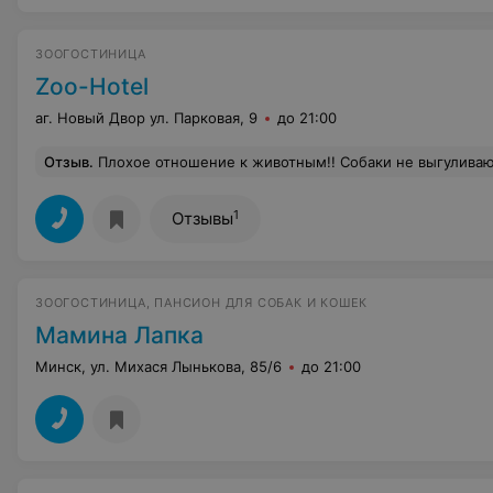
ЗООГОСТИНИЦА
Zoo-Hotel
аг. Новый Двор ул. Парковая, 9
до 21:00
Отзыв
.
Плохое отношение к животным!! Собаки не выгуливаются, вольеры не чистятся, остатки еды не выбрасываю, а насыпают наверх новый корм!!! наш люби
1
Отзывы
ЗООГОСТИНИЦА, ПАНСИОН ДЛЯ СОБАК И КОШЕК
Мамина Лапка
Минск, ул. Михася Лынькова, 85/6
до 21:00