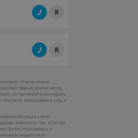
спытание. И если хозяин
если расставание длится месяц
стресс. Но вы можете уменьшить
му обеспечат необходимый уход и
оживания питомцев очень
адками животного. Так, если пес
ьере. Более агрессивных и
пытывали неудобств от