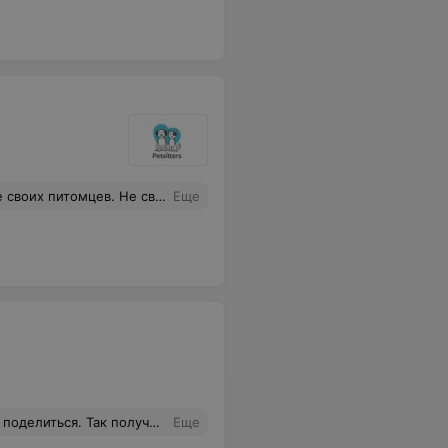
освязи. В случае если во время передержки что то случается - платформа не несет за это никакую ответственность.
Еще
 сектор со своей территорией. Где очень красиво, уютно, чисто. Хозяйка внимательная. Постоянно по несколько раз в день присылала фото и видео моего мальчика. Как с ним гуляют, как он играет с другими собаками. Реально пес был как в лагере! И стоимость такого внимания при этом самая низкая
Еще