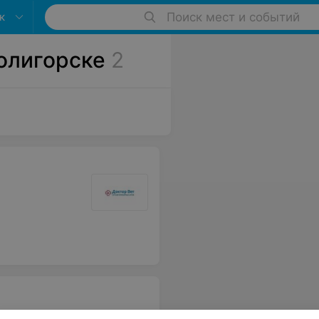
к
Поиск мест и событий
Солигорске
2