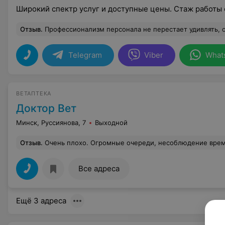
Широкий спектр услуг и доступные цены. Стаж работы 
Отзыв
.
Профессионализм персонала не перестает удивлять, отличная клиника. Кошка(уличная, привезла стерелизовать дабы не размножалась) по моей вине вылетела из переноски как пуля, хотя даже от наркоза не отошла толком после стереализации, посносила со стола что то и прыгала на стены, я была в панике и ужасе, стояла как вкопанная, но сотрудница клиники с железными нервами точно, быстро ее настигла и благополучно усадила в переноску. Кошка была невменяема и могла сделать что угодно, а такие Люди по на
Telegram
Viber
What
ВЕТАПТЕКА
Доктор Вет
Минск, Руссиянова, 7
Выходной
Отзыв
.
Очень плохо. Огромные очереди, несоблюдение времени записи, абсолютное безразличие персонала. Плановый осмотре кошки обернулся в полуторачасовое ожидание. Никто об этом, естественно, не предупреждал. Итог
Все адреса
Ещё 3 адреса