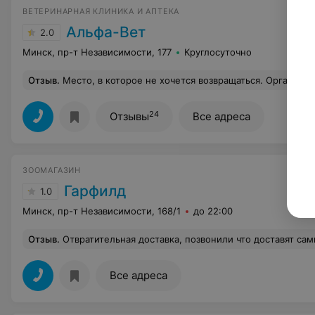
ВЕТЕРИНАРНАЯ КЛИНИКА И АПТЕКА
Альфа-Вет
2.0
Минск, пр-т Независимости, 177
Круглосуточно
Отзыв
.
Место, в которое не хочется возвращаться. Организация никакая от слова "совсем", по записи ожидание занимает от 30 минут, если повезёт. Но у нас всегда ожидание занимало от 1 часа на прививки, которые по 5 минут, в результате 1,5-2 часа на визит по записи. Персонал постоянно видишь в коридоре, на улице, но не в кабинетах. Электронная запись, если не подтвердили смс, то не действует, а на сайте пишут "вы записаны". Будьте готовы к веселым очередям. Например, на 1 животное 3 молодых человека с доставкой еды или бабуля, смотрящая телефон с громкостью на весь коридор. Приемные кабинеты, как конюшня, стол во
24
Отзывы
Все адреса
ЗООМАГАЗИН
Гарфилд
1.0
Минск, пр-т Независимости, 168/1
до 22:00
Отзыв
.
Отвратительная доставка, позвонили что доставят сами не доставили, на следующей день жди их тоже когда им
Все адреса