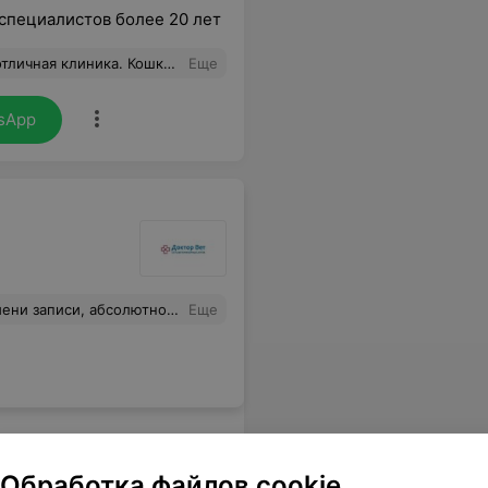
специалистов более 20 лет
стоящему любят животных и знаю как работать с любыми животными в любых ситуациях. У нее нет имени, так что просто кошка) Будем искать хозяев, кошка очень ласковая и любвеабильная, но после наркоза испугалась.
Еще
sApp
: время потрачено, животное в стрессе, услуга не оказано. Даже никто не принес извинения
Еще
Обработка файлов cookie