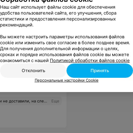
Наш сайт использует файлы cookie для обеспечения
удобства пользователей сайта, его улучшения, сбора
статистики и предоставления персонализированных
рекомендаций.
зле стола и никакого "индивидуального подхода". Зато всегда предлагают дополнительные услуги. Как многие пишут: "выкачка денег". Записались на операцию, кота мучали диетой 8 часов, и при опоздании на 15 минут, мне предлагают другой день... на питомца пофиг.
Еще
Вы можете настроить параметры использования файлов
cookie или изменить свое согласие в более позднее время.
Для получения дополнительной информации о целях,
сроках и порядке использования файлов cookie вы можете
ознакомиться с нашей
Политикой обработки файлов cookie
Отклонить
Принять
Персональные настройки Cookie
 удобно,в итоге отказалась от заказа вообще.
Еще