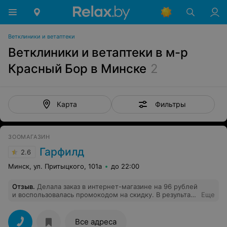
Ветклиники и ветаптеки
Ветклиники и ветаптеки в м-р
Красный Бор в Минске
2
Фильтры
Карта
ЗООМАГАЗИН
Гарфилд
2.6
Минск, ул. Притыцкого, 101а
до 22:00
Отзыв
.
Делала заказ в интернет-магазине на 96 рублей
и воспользовалась промокодом на скидку. В результате
Еще
после скидки пришлось еще оплатить платную
доставку!!! Менеджер ничего об этом не сказала, не
предложила добавить до нужной суммы!!! Лихо
Все адреса