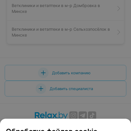
Ветклиники и ветаптеки в м-р Домбровка в
Минске
Ветклиники и ветаптеки в м-р Сельхозпосёлок в
Минске
Добавить компанию
Добавить специалиста
О проекте
Новости проекта
Размещение рекламы