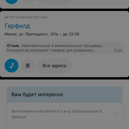
"обвели вокруг пальца".
ВЕТЕРИНАРНАЯ АПТЕКА
Гарфилд
Минск, ул. Притыцкого, 101а
до 22:00
Отзыв
.
Замечательные и внимательные продавцы,
большой ассортимент товаров для домашних
Еще
животных!
Все адреса
Вам будет интересно
Ветклиники и ветаптеки в м-р Харьковская в
Минске