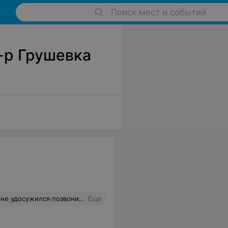
Поиск мест и событий
-р Грушевка
вать в другом магазине... Странная компания...
Еще