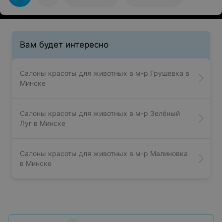
оставили, чтобы мог полежать отдохнуть . Очень
равнодушное отношение, не на совесть! Не оправдали
ожиданий! При том, что постигли хорошо, доверия нет,
да и почему оплачивая 120 рублей нужно ездить к
врачу достригать когти, вводя животное в очередной
стресс и тратя на это свое время.
Вам будет интересно
Салоны красоты для животных в м-р Грушевка в
Минске
Салоны красоты для животных в м-р Зелёный
Луг в Минске
Салоны красоты для животных в м-р Малиновка
в Минске