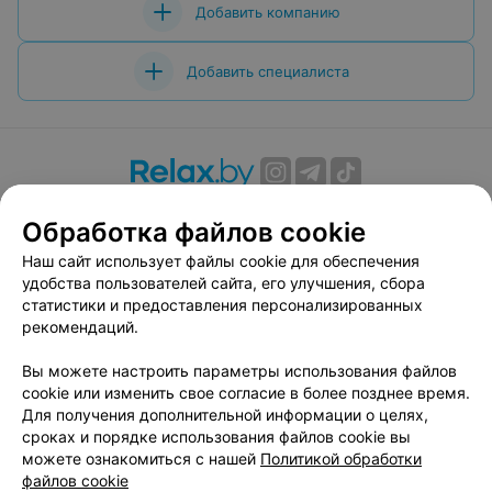
Добавить компанию
Добавить специалиста
О проекте
Новости проекта
Размещение рекламы
Обработка файлов cookie
Вакансии
Публичный договор
Способы оплаты
Наш сайт использует файлы cookie для обеспечения
Публичный договор по использованию сервиса
удобства пользователей сайта, его улучшения, сбора
«Афиша»
статистики и предоставления персонализированных
Пользовательское соглашение
рекомендаций.
Написать в поддержку
Вы можете настроить параметры использования файлов
Связаться по вопросам сотрудничества
cookie или изменить свое согласие в более позднее время.
Написать руководителю relax.by
Для получения дополнительной информации о целях,
сроках и порядке использования файлов cookie вы
Персональные настройки cookie
можете ознакомиться с нашей
Политикой обработки
Обработка персональных данных
файлов cookie