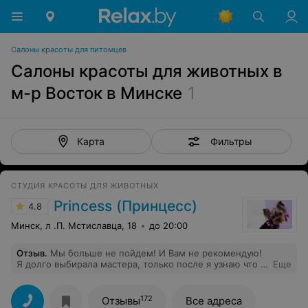
Салоны красоты для питомцев
Салоны красоты для животных в
м-р Восток в Минске
1
Фильтры
Карта
СТУДИЯ КРАСОТЫ ДЛЯ ЖИВОТНЫХ
Princess (Принцесс)
4.8
Минск, л .П. Мстиславца, 18
до 20:00
Отзыв
.
Мы больше не пойдем! И Вам не рекомендую!
Я долго выбирала мастера, только после я узнаю что я
Еще
плачу за работу совершенно другого человека. Когти
щенку забыли постричь, забыли подпилить, забыли
посадить щенка в его перевозку, которую специально
172
Отзывы
Все адреса