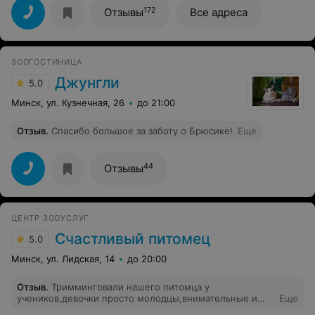
малышке! Когда в следующий раз прилетим в Минск,
172
Отзывы
Все адреса
только к вам!
ЗООГОСТИНИЦА
Джунгли
5.0
Минск, ул. Кузнечная, 26
до 21:00
Отзыв
.
Спасибо большое за заботу о Брюсике!
Еще
44
Отзывы
ЦЕНТР ЗООУСЛУГ
Счастливый питомец
5.0
Минск, ул. Лидская, 14
до 20:00
Отзыв
.
Тримминговали нашего питомца у
учеников,девочки просто молодцы,внимательные и
Еще
добрые, работа была сделана на все 100%,огромное