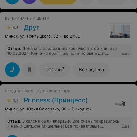
ВЕТЕРИНАРНЫЙ ЦЕНТР
Друг
4.6
Минск, ул. Притыцкого, 62
до 21:00
Отзыв
.
Делали стерилизацию кошечке в этой клинике
10.02.2024. Клиника приятная, приятно выглядит,
Еще
опрятно. Девушка на ресепшене очень приветливая)
Отдельное спасибо хочу сказать врачу Владиславе!
Очень хороший и добрый специалист, провела
7
Отзывы
Все адреса
качественно все, рассказала все подробно. Делала у
нее так же осмотры и прививки! В полном восторге и
под хорошим впечатлением, побольше бы таких
специалистов))) Всем советую эту клинику и данного
СТУДИЯ КРАСОТЫ ДЛЯ ЖИВОТНЫХ
специалиста! Большое вам спасибо за работу)
Princess (Принцесс)
4.8
Минск, ул. Юрия Семеняко, 36
Выходной
Отзыв
.
В салоне были впервые. Все очень понравилось
и нам и шитцуле Мишельке! Все приветливые,
Еще
доброжелательные. Большое спасибо Карине за
внимательность и бережное отношение к нашей