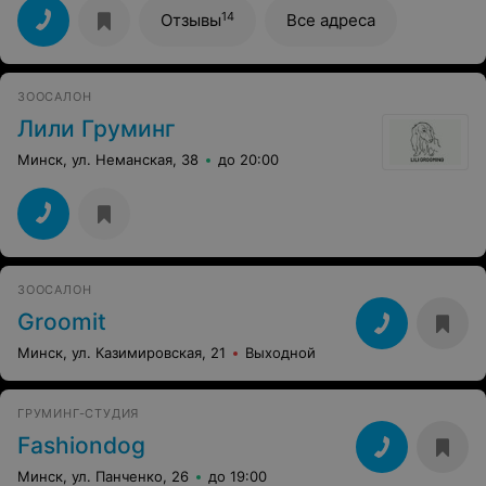
со словами" Делайте как считаете нужным, но шерсть
14
Отзывы
Все адреса
максимально сохраните". Забрала я наголо побритого
машинкой скотч-терьера. Наголо!! Теперь моя собака
похожа на несчастную голую крысу. За 48 руб я и сама
могла ее под ноль постричь... это наше последнее
ЗООСАЛОН
посещение данного салона-бутика...
Лили Груминг
Минск, ул. Неманская, 38
до 20:00
ЗООСАЛОН
Groomit
Минск, ул. Казимировская, 21
Выходной
ГРУМИНГ-СТУДИЯ
Fashiondog
Минск, ул. Панченко, 26
до 19:00