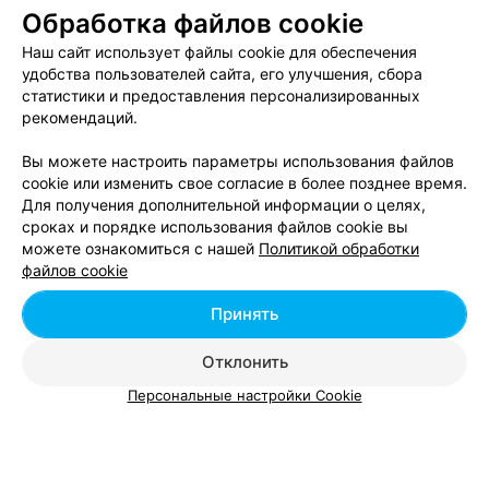
Обработка файлов cookie
Наш сайт использует файлы cookie для обеспечения
Добавить специалиста
удобства пользователей сайта, его улучшения, сбора
статистики и предоставления персонализированных
рекомендаций.
Вы можете настроить параметры использования файлов
cookie или изменить свое согласие в более позднее время.
О проекте
Новости проекта
Размещение рекламы
Для получения дополнительной информации о целях,
Вакансии
Публичный договор
Способы оплаты
сроках и порядке использования файлов cookie вы
можете ознакомиться с нашей
Политикой обработки
Публичный договор по использованию сервиса
файлов cookie
«Афиша»
Пользовательское соглашение
Принять
Написать в поддержку
Отклонить
Связаться по вопросам сотрудничества
Персональные настройки Cookie
Написать руководителю relax.by
Персональные настройки cookie
Обработка персональных данных