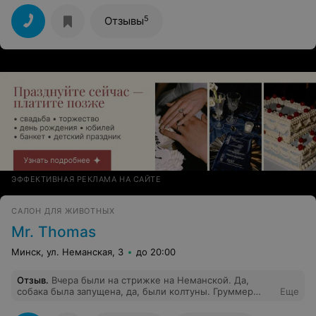
спасибо Вам! Хороших Вам клиентов!!!
5
Отзывы
ЭФФЕКТИВНАЯ РЕКЛАМА НА САЙТЕ
САЛОН ДЛЯ ЖИВОТНЫХ
Mr. Thomas
Минск, ул. Неманская, 3
до 20:00
Отзыв
.
Вчера были на стрижке на Неманской. Да,
собака была запущена, да, были колтуны. Груммер
Еще
сказала, что вычесывать их не будет, т.к это займет
много времени. Я очень торопилась, оставила собаку