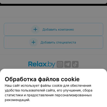
Добавить компанию
Добавить специалиста
О проекте
Новости проекта
Размещение рекламы
Обработка файлов cookie
Вакансии
Публичный договор
Способы оплаты
Публичный договор по использованию сервиса
Наш сайт использует файлы cookie для обеспечения
«Афиша»
удобства пользователей сайта, его улучшения, сбора
статистики и предоставления персонализированных
Пользовательское соглашение
рекомендаций.
Написать в поддержку