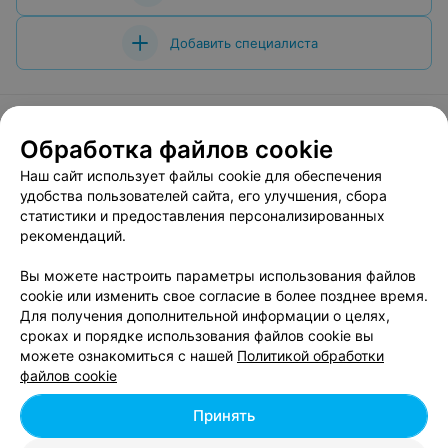
Добавить специалиста
Обработка файлов cookie
О проекте
Новости проекта
Размещение рекламы
Наш сайт использует файлы cookie для обеспечения
Вакансии
Публичный договор
Способы оплаты
удобства пользователей сайта, его улучшения, сбора
статистики и предоставления персонализированных
Публичный договор по использованию сервиса
рекомендаций.
«Афиша»
Пользовательское соглашение
Вы можете настроить параметры использования файлов
cookie или изменить свое согласие в более позднее время.
Написать в поддержку
Для получения дополнительной информации о целях,
Связаться по вопросам сотрудничества
сроках и порядке использования файлов cookie вы
Написать руководителю relax.by
можете ознакомиться с нашей
Политикой обработки
файлов cookie
Персональные настройки cookie
Обработка персональных данных
Принять