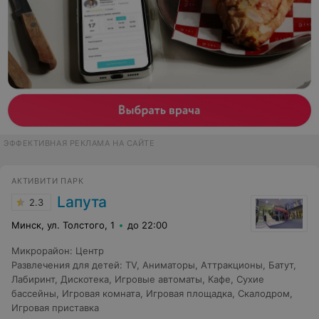
ЭФФЕКТИВНАЯ РЕКЛАМА НА САЙТЕ
АКТИВИТИ ПАРК
Lапута
2.3
Минск, ул. Толстого, 1
до 22:00
Микрорайон
:
Центр
Развлечения для детей
:
TV
,
Аниматоры
,
Аттракционы
,
Батут
,
Лабиринт
,
Дискотека
,
Игровые автоматы
,
Кафе
,
Сухие
бассейны
,
Игровая комната
,
Игровая площадка
,
Скалодром
,
Игровая приставка