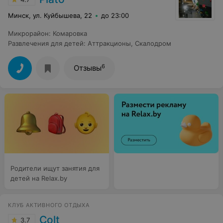
Минск, ул. Куйбышева, 22
до 23:00
Микрорайон
:
Комаровка
Развлечения для детей
:
Аттракционы
,
Скалодром
6
Отзывы
Родители ищут занятия для
детей на Relax.by
КЛУБ АКТИВНОГО ОТДЫХА
Colt
3.7