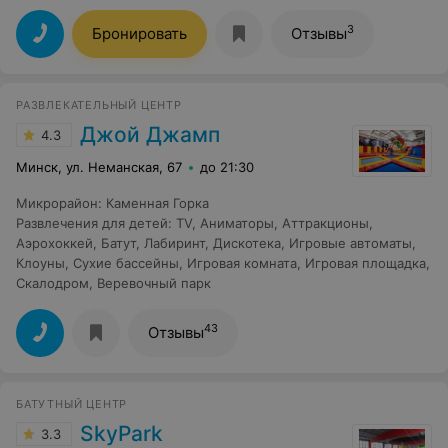
3
Бронировать
Отзывы
РАЗВЛЕКАТЕЛЬНЫЙ ЦЕНТР
Джой Джамп
4.3
Минск, ул. Неманская, 67
до 21:30
Микрорайон
:
Каменная Горка
Развлечения для детей
:
TV
,
Аниматоры
,
Аттракционы
,
Аэрохоккей
,
Батут
,
Лабиринт
,
Дискотека
,
Игровые автоматы
,
Клоуны
,
Сухие бассейны
,
Игровая комната
,
Игровая площадка
,
Скалодром
,
Веревочный парк
43
Отзывы
БАТУТНЫЙ ЦЕНТР
SkyPark
3.3