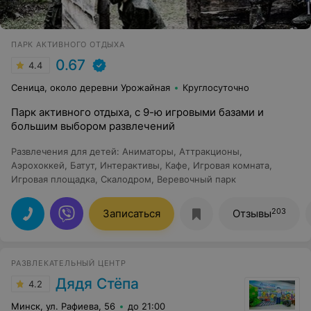
ПАРК АКТИВНОГО ОТДЫХА
0.67
4.4
Сеница, около деревни Урожайная
Круглосуточно
Парк активного отдыха, с 9-ю игровыми базами и
большим выбором развлечений
Развлечения для детей
:
Аниматоры
,
Аттракционы
,
Аэрохоккей
,
Батут
,
Интерактивы
,
Кафе
,
Игровая комната
,
Игровая площадка
,
Скалодром
,
Веревочный парк
203
Записаться
Отзывы
РАЗВЛЕКАТЕЛЬНЫЙ ЦЕНТР
Дядя Стёпа
4.2
Минск, ул. Рафиева, 56
до 21:00