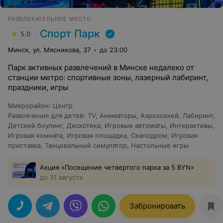
РАЗВЛЕКАТЕЛЬНОЕ МЕСТО
Спорт Парк
5.0
Минск, ул. Мясникова, 37
до 23:00
Парк активных развлечений в Минске недалеко от
станции метро: спортивные зоны, лазерный лабиринт,
праздники, игры
Микрорайон
:
Центр
Развлечения для детей
:
TV
,
Аниматоры
,
Аэрохоккей
,
Лабиринт
,
Детский боулинг
,
Дискотека
,
Игровые автоматы
,
Интерактивы
,
Игровая комната
,
Игровая площадка
,
Скалодром
,
Игровая
приставка
,
Танцевальный симулятор
,
Настольные игры
Акция «Посещение четвертого парка за 5 BYN»
до 31 августа
Забронировать