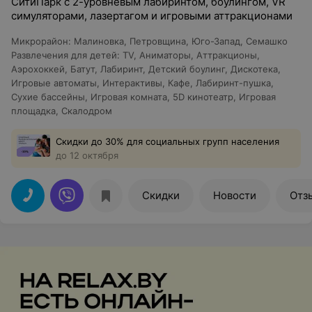
СитиПарк с 2-уровневым лабиринтом, боулингом, VR
симуляторами, лазертагом и игровыми аттракционами
Микрорайон
:
Малиновка
,
Петровщина
,
Юго-Запад
,
Семашко
Развлечения для детей
:
TV
,
Аниматоры
,
Аттракционы
,
Аэрохоккей
,
Батут
,
Лабиринт
,
Детский боулинг
,
Дискотека
,
Игровые автоматы
,
Интерактивы
,
Кафе
,
Лабиринт-пушка
,
Сухие бассейны
,
Игровая комната
,
5D кинотеатр
,
Игровая
площадка
,
Скалодром
Скидки до 30% для социальных групп населения
до 12 октября
Скидки
Новости
Отз