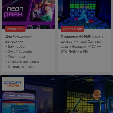
Neon park
Спорт Парк
Дни Рождения и
Открылся НОВЫЙ парк
в
вечеринки:
центре Минска! Одна из
- Бампербол
самых больших «ПОЛ —
- Сухой бассейн
ЭТО ЛАВА» в РБ!
- Пол - лава
- Игровые автоматы
- Комната отдыха