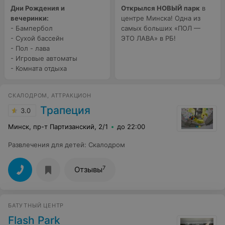
Дни Рождения и
Открылся НОВЫЙ парк
в
вечеринки:
центре Минска! Одна из
- Бампербол
самых больших «ПОЛ —
- Сухой бассейн
ЭТО ЛАВА» в РБ!
- Пол - лава
- Игровые автоматы
- Комната отдыха
СКАЛОДРОМ, АТТРАКЦИОН
Трапеция
3.0
Минск, пр-т Партизанский, 2/1
до 22:00
Развлечения для детей
:
Скалодром
7
Отзывы
БАТУТНЫЙ ЦЕНТР
Flash Park