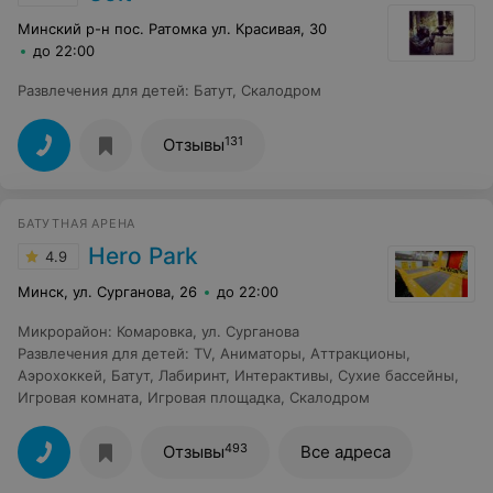
Минский р-н пос. Ратомка ул. Красивая, 30
до 22:00
Развлечения для детей
:
Батут
,
Скалодром
131
Отзывы
БАТУТНАЯ АРЕНА
Hero Park
4.9
Минск, ул. Сурганова, 26
до 22:00
Микрорайон
:
Комаровка
,
ул. Сурганова
Развлечения для детей
:
TV
,
Аниматоры
,
Аттракционы
,
Аэрохоккей
,
Батут
,
Лабиринт
,
Интерактивы
,
Сухие бассейны
,
Игровая комната
,
Игровая площадка
,
Скалодром
493
Отзывы
Все адреса