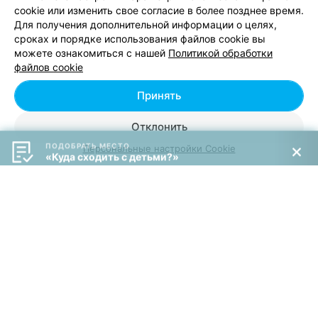
Минск, ул. Домбровская, 9
до 21:00
cookie или изменить свое согласие в более позднее время.
Для получения дополнительной информации о целях,
Развлечения для детей
:
Аниматоры
,
Игровая комната
,
Игровая
сроках и порядке использования файлов cookie вы
площадка
,
Скалодром
можете ознакомиться с нашей
Политикой обработки
файлов cookie
Забронировать
Принять
Отклонить
Скалодром
ПОДОБРАТЬ МЕСТО
«Куда сходить с детьми?»
Персональные настройки Cookie
Минск, ул. М. Танка, 8
Выходной
Микрорайон
:
Заславская
Развлечения для детей
:
Скалодром
СЕМЕЙНЫЙ ПАРК РАЗВЛЕЧЕНИЙ
Usmile
Минск, Щомыслицкий с-с., 74
до 22:00
Микрорайон
:
Центр
,
Пр-т Независимости