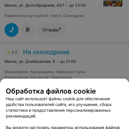
Минск, ул. Долгобродская, 43/1
до 23:00
Развлечения для детей
:
Батут
,
Скалодром
9
Отзывы
На скалодроме
5.0
Минск, ул. Домбровская, 9
до 21:00
Микрорайон
:
Кунцевщина
,
Каменная Горка
Развлечения для детей
:
Скалодром
Обработка файлов cookie
12
Отзывы
Все адреса
Наш сайт использует файлы cookie для обеспечения
удобства пользователей сайта, его улучшения, сбора
статистики и предоставления персонализированных
КЛУБ ПРИКЛЮЧЕНИЙ
рекомендаций.
Активные дети
Вы можете настроить параметры использования файлов